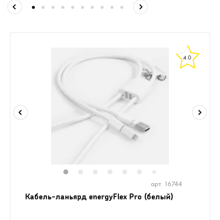
4.0
1
2
3
4
5
6
8
9
7
арт. 16744
Кабель-ланьярд energyFlex Pro (белый)