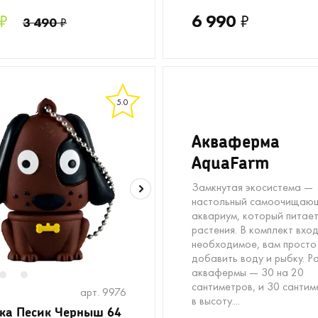
₽
6 990
₽
3 490
₽
5.0
Акваферма
AquaFarm
Замкнутая экосистема —
настольный самоочищаю
аквариум, который питае
растения. В комплект вход
необходимое, вам просто
добавить воду и рыбку. Р
аквафермы — 30 на 20
2
3
сантиметров, и 30 сантим
арт. 9976
в высоту....
ка Песик Черныш 64