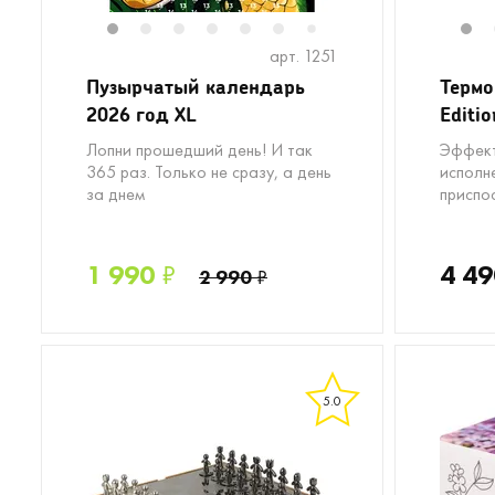
1
2
3
4
5
6
8
1
7
арт. 1251
Пузырчатый календарь
Термо
2026 год XL
Editio
Лопни прошедший день! И так
Эффект
365 раз. Только не сразу, а день
исполн
за днем
приспо
1 990
₽
4 49
2 990
₽
5.0