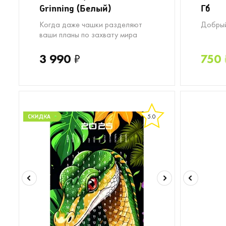
Grinning (Белый)
Гб
Когда даже чашки разделяют
Добрый
ваши планы по захвату мира
3 990
₽
750
5.0