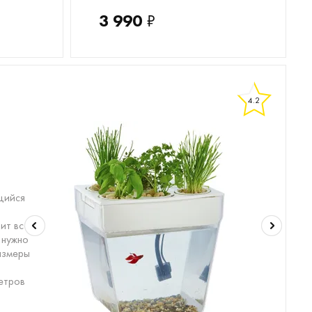
3 990
₽
4.2
щийся
т
ит всё
 нужно
азмеры
етров