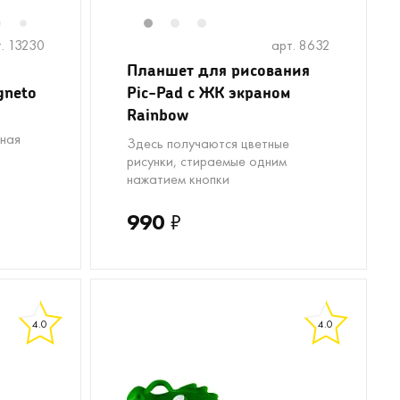
6
8
9
10
1
2
3
7
. 13230
арт. 8632
Планшет для рисования
gneto
Pic-Pad с ЖК экраном
Rainbow
ная
Здесь получаются цветные
рисунки, стираемые одним
нажатием кнопки
990
₽
4.0
4.0