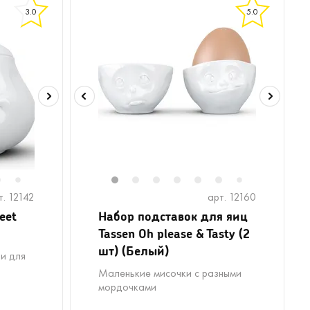
3.0
5.0
6
8
9
10
1
2
3
4
5
6
8
9
1
7
7
т. 12142
арт. 12160
eet
Набор подставок для яиц
Tassen Oh please & Tasty (2
шт) (Белый)
 и для
Маленькие мисочки с разными
мордочками