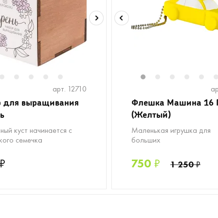
2
3
4
5
6
1
2
3
4
5
арт. 12710
ар
р для выращивания
Флешка Машина 16 
ь
(Желтый)
ный куст начинается с
Маленькая игрушка для
кого семечка
больших
₽
750
₽
1 250
₽