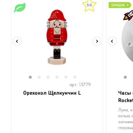
5.0
1
2
3
4
5
6
1
арт. 15779
Орехокол Щелкунчик L
Часы 
Rocke
Луна, 
ночью 
затмен
глазам