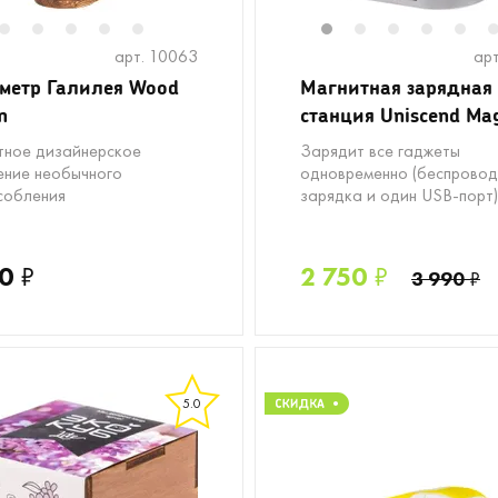
2
3
4
5
6
1
2
3
4
5
арт. 10063
арт
метр Галилея Wood
Магнитная зарядная
n
станция Uniscend Ma
ное дизайнерское
Зарядит все гаджеты
ение необычного
одновременно (беспровод
собления
зарядка и один USB-порт)
0
₽
2 750
₽
3 990
₽
5.0