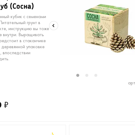
уб (Сосна)
нный кубик с семенами
Питательный грунт в
кте, инструкцию вы тоже
е внутри. Выращивать
предстоит в стаканчике
в деревянной упаковке
, впоследствии
дить.
1
2
3
арт
0
₽