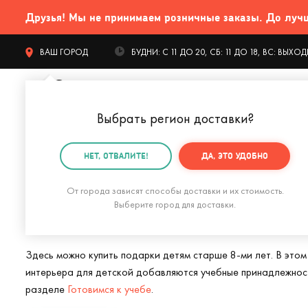
Друзья! Мы не принимаем розничные заказы. До лучших
ВАШ ГОРОД
БУДНИ: С 11 ДО 20, СБ: 11 ДО 18, ВС: ВЫХ
Выбрать регион доставки
?
КАТАЛОГ Т
НЕТ, ОТВАЛИТЕ!
ДА, ЭТО УДОБНО
Главная
Подарки для детей
Подарки для детей от
От города зависят способы доставки и их стоимость.
Подарки для дете
Выберите город для доставки.
Здесь можно купить подарки детям старше 8-ми лет. В этом
интерьера для детской добавляются учебные принадлежност
разделе
Готовимся к учебе
.