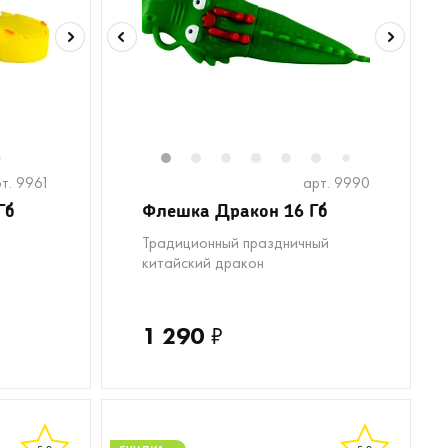
6
1
2
3
4
5
6
8
9
1
7
т. 9961
арт. 9990
Гб
Флешка Дракон 16 Гб
Традиционный праздничный
китайский дракон
1 290
₽