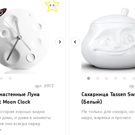
4.6
2
3
1
2
3
4
5
арт. 6913
ар
настенные Луна
Сахарница Tassen Sw
t Moon Clock
(Белый)
которая хорошо видна
Не только для сахара, но
и днем, и даже в моменты
меда, варенья и прочего
ия она всегда перед
и