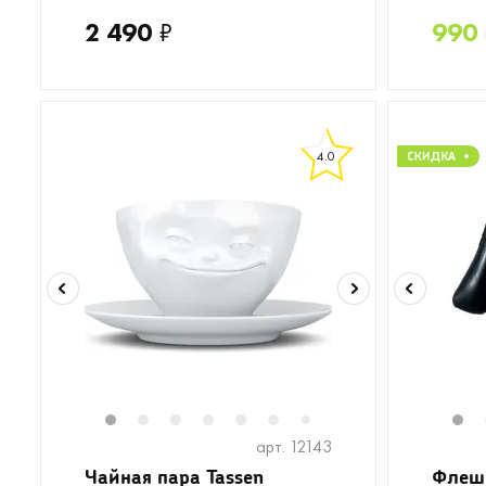
2 490
₽
990
4.0
1
2
3
4
5
6
8
1
7
арт. 12143
Чайная пара Tassen
Флеш