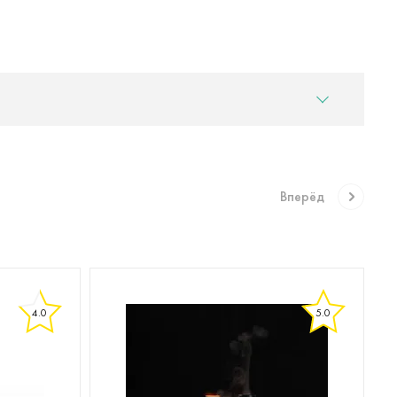
Вперёд
4.0
5.0