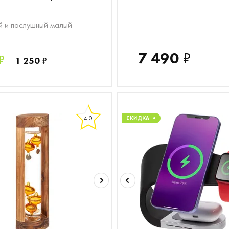
 и послушный малый
7 490
₽
₽
1 250
₽
4.0