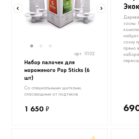
Экок
Деревя
сосны. 
компле
найдет
сосну 
прямо 
1
2
3
арт. 11102
набора
переса
Набор палочек для
мороженого Pop Sticks (6
шт)
Со специальными щитками,
спасающими от подтеков
69
1 650
₽