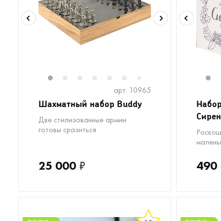
1
2
3
4
5
6
8
9
10
11
1
7
арт. 10965
Шахматный набор Buddy
Набо
Сирен
Две стилизованные армии
готовы сразиться
Роскош
малень
25 000
₽
490