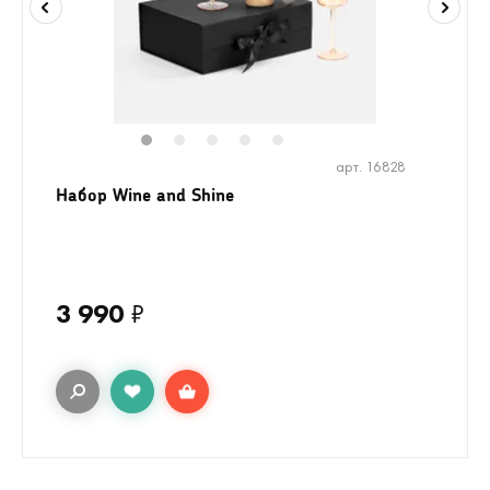
1
2
3
4
5
арт. 16828
Набор Wine and Shine
3 990
₽