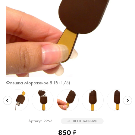
Флешка Мороженое 8 Гб (
1
/5)
Фл
Артикул 2263
НЕТ В НАЛИЧИИ
850
₽