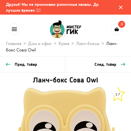
Друзья! Мы не принимаем розничные заказы. До
лучших времен 🤷‍♂️
0
Главная
Дом и офис
Кухня
Ланч-боксы
Ланч-
бокс Сова Owl
Пред. товар
След. товар
Ланч-бокс Сова Owl
3.7