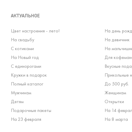
АКТУАЛЬНОЕ
Цвет настроения - лето!
На день рожд
На свадьбу
На девичник
С котиками
На мальчишн
На Новый год
Для кофеман
С единорогами
Вкусные пода
Кружки в подарок
Прикольные н
Полный каталог
До 500 руб.
Мужчинам
Женщинам
Детям
Открытки
Подарочные пакеты
На 14 февра
На 23 февраля
На 8 марта