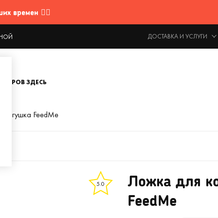
 времен 🤷‍♂️
ДОСТАВКА И УСЛУГИ
ОДНОЙ
ОВАРОВ ЗДЕСЬ
я Лягушка FeedMe
Ложка для к
5.0
FeedMe