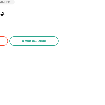
НАЛИЧИИ
₽
В МОИ ЖЕЛАНИЯ
(
2
/7)
Ложка для кормления Лягушка Fe