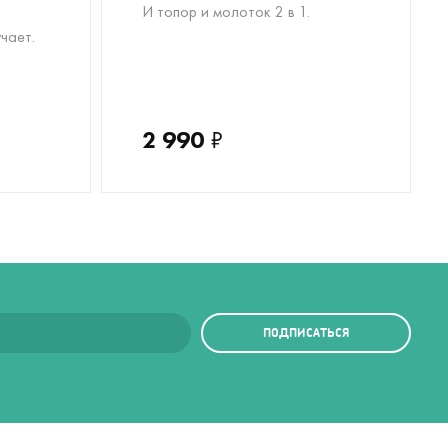
И топор и молоток 2 в 1.
чает.
2 990
₽
ПОДПИСАТЬСЯ