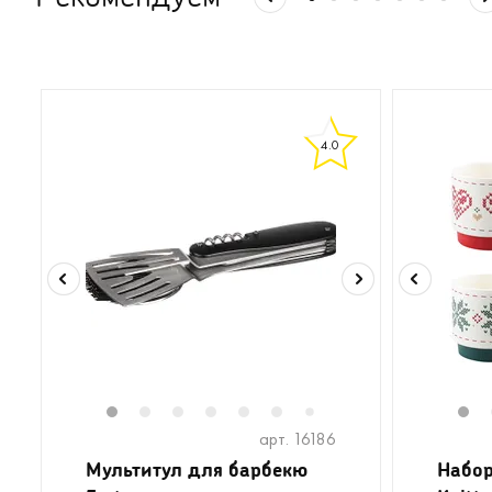
4.0
1
2
3
4
5
6
8
9
10
1
7
арт. 16186
Мультитул для барбекю
Набор