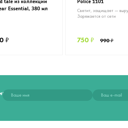
ed tale из коллекции
Police 1101
ear Essential, 380 мл
Светит, защищает — выру
Заряжается от сети
0
₽
750
₽
990
₽
ния