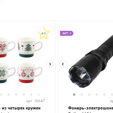
4.0
2
3
4
5
6
1
2
3
4
5
7
арт. 16647
а
 из четырех кружек
Фонарь-электрошок