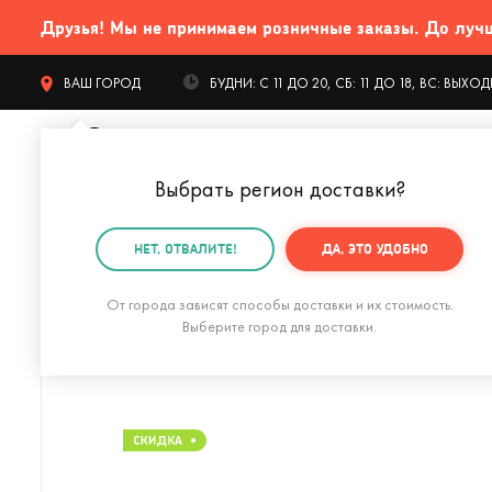
Друзья! Мы не принимаем розничные заказы. До лучших
ВАШ ГОРОД
БУДНИ: С 11 ДО 20, СБ: 11 ДО 18, ВС: ВЫХ
Выбрать регион доставки
?
КАТАЛОГ Т
НЕТ, ОТВАЛИТЕ!
ДА, ЭТО УДОБНО
Главная
Дом и офис
Кухня
Ложка для кормлени
От города зависят способы доставки и их стоимость.
Выберите город для доставки.
Кувшин-термос Darko