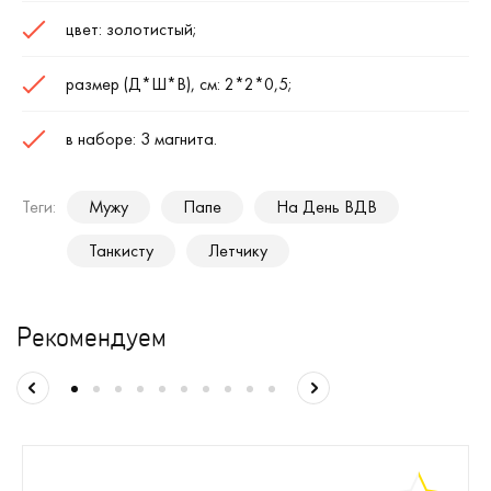
цвет: золотистый;
размер (Д*Ш*В), см: 2*2*0,5;
в наборе: 3 магнита.
Теги:
Мужу
Папе
На День ВДВ
Танкисту
Летчику
Рекомендуем