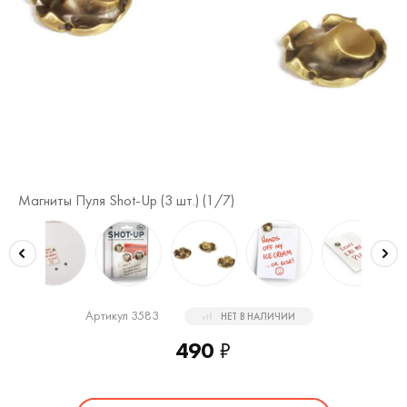
Магниты Пуля Shot-Up (3 шт.) (
1
/7)
Ма
Артикул 3583
НЕТ В НАЛИЧИИ
490
₽