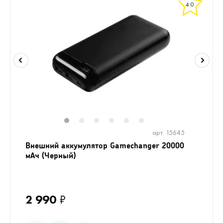
4.0
1
2
3
4
5
6
арт. 15645
Внешний аккумулятор Gamechanger 20000
мАч (Черный)
2 990
₽