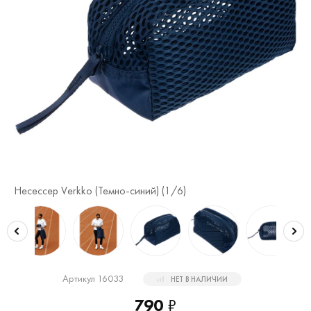
Несессер Verkko (Темно-синий) (
1
/6)
Не
Артикул 16033
НЕТ В НАЛИЧИИ
790
₽