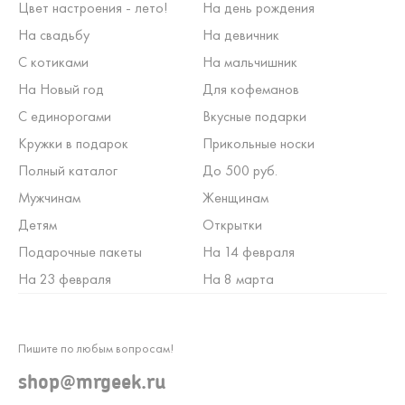
Цвет настроения - лето!
На день рождения
На свадьбу
На девичник
С котиками
На мальчишник
На Новый год
Для кофеманов
С единорогами
Вкусные подарки
Кружки в подарок
Прикольные носки
Полный каталог
До 500 руб.
Мужчинам
Женщинам
Детям
Открытки
Подарочные пакеты
На 14 февраля
На 23 февраля
На 8 марта
Пишите по любым вопросам!
shop@mrgeek.ru