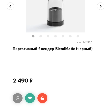
1
2
3
4
5
6
7
арт. 16387
Портативный блендер BlendMatic (черный)
2 490
₽