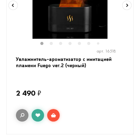
1
2
3
4
5
6
8
9
10
1
7
арт. 16518
Увлажнитель-ароматизатор с имитацией
пламени Fuego ver.2 (черный)
2 490
₽