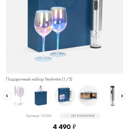
Подарочный набор Festiwine (
1
/5)
По
Артикул 16566
НЕТ В НАЛИЧИИ
4 490
₽