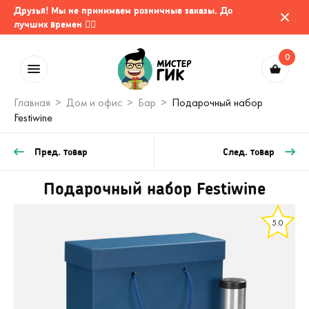
Друзья! Мы не принимаем розничные заказы. До
лучших времен 🤷‍♂️
0
Главная
Дом и офис
Бар
Подарочный набор
Festiwine
Пред. товар
След. товар
Подарочный набор Festiwine
5.0