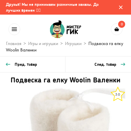
Друзья! Мы не принимаем розничные заказы. До
лучших времен 🤷‍♂️
0
Главная
Игры и игрушки
Игрушки
Подвеска га елку
Woolin Валенки
Пред. товар
След. товар
Подвеска га елку Woolin Валенки
5.0