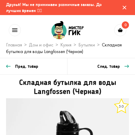
Друзья! Мы не принимаем розничные заказы. До
лучших времен 🤷‍♂️
0
Главная
Дом и офис
Кухня
Бутылки
Складная
бутылка для воды Langfossen (Черная)
Пред. товар
След. товар
Складная бутылка для воды
Langfossen (Черная)
5.0