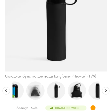
Складная бутылка для воды Langfossen (Черная) (
1
/9)
Ск
Артикул 16260
В НАЛИЧИИ:
253
ШТ.