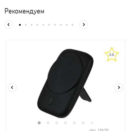
Рекомендуем
5.0
1
2
3
4
5
6
8
9
10
1
7
арт. 15659