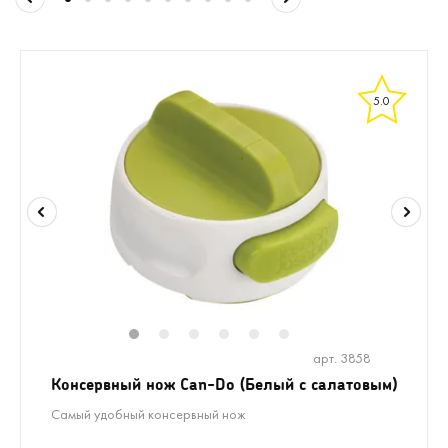
5.0
1
2
3
4
5
6
арт. 3858
Консервный нож Can-Do (Белый с салатовым)
Самый удобный консервный нож