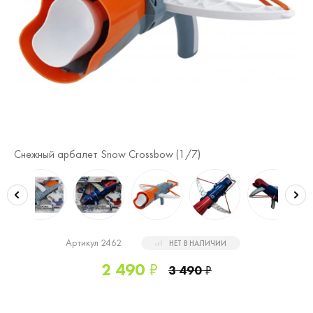
Снежный арбалет Snow Crossbow (
1
/7)
Сн
Артикул 2462
НЕТ В НАЛИЧИИ
2 490
₽
3 490
₽