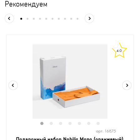
Рекомендуем
4.0
1
2
3
4
5
6
7
арт. 16875
Подарочный набор Nobilis Mono (оранжевый)