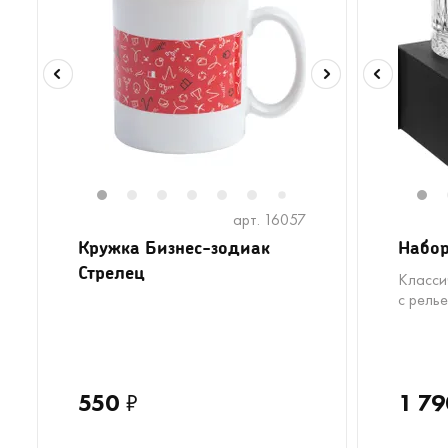
1
2
3
4
5
6
8
9
1
7
арт. 16057
Кружка Бизнес-зодиак
Набор
Стрелец
Класси
с рель
550
₽
1 79