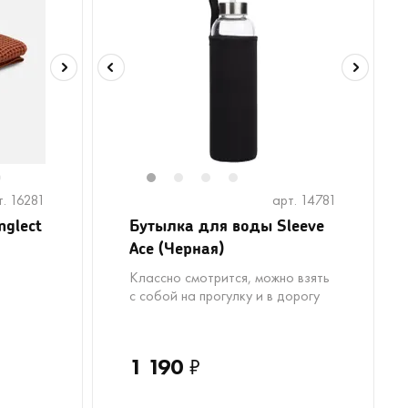
6
1
2
3
4
т. 16281
арт. 14781
glect
Бутылка для воды Sleeve
Ace (Черная)
Классно смотрится, можно взять
с собой на прогулку и в дорогу
1 190
₽