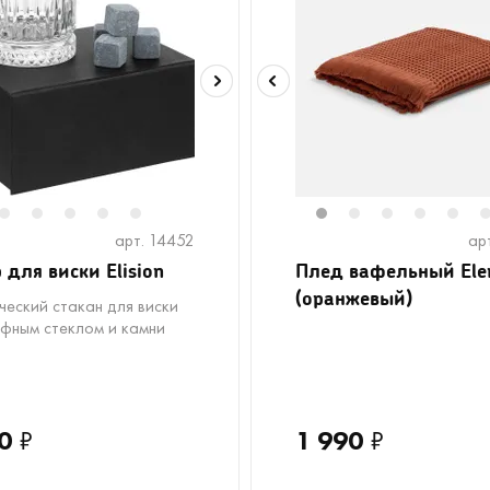
2
3
4
5
6
1
2
3
4
5
арт. 14452
ар
 для виски Elision
Плед вафельный Elen
(оранжевый)
ческий стакан для виски
ефным стеклом и камни
0
₽
1 990
₽