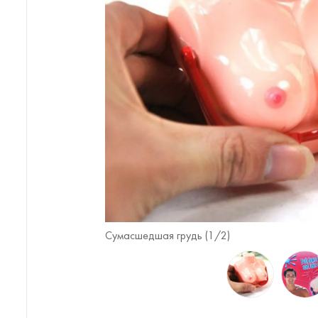
Сумасшедшая грудь (
1
/2)