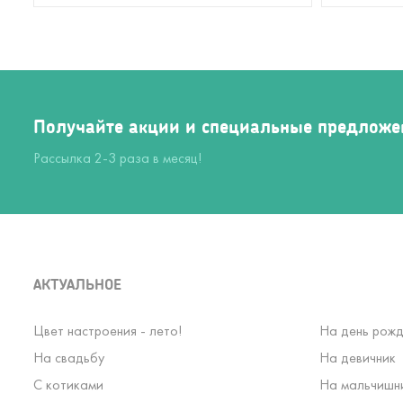
Получайте акции и специальные предложе
Рассылка 2-3 раза в месяц!
АКТУАЛЬНОЕ
Цвет настроения - лето!
На день рожд
На свадьбу
На девичник
С котиками
На мальчишн