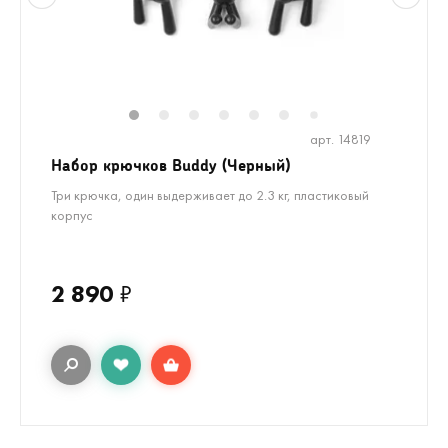
1
2
3
4
5
6
8
9
10
7
арт. 14819
Набор крючков Buddy (Черный)
Три крючка, один выдерживает до 2.3 кг, пластиковый
корпус
2 890
₽