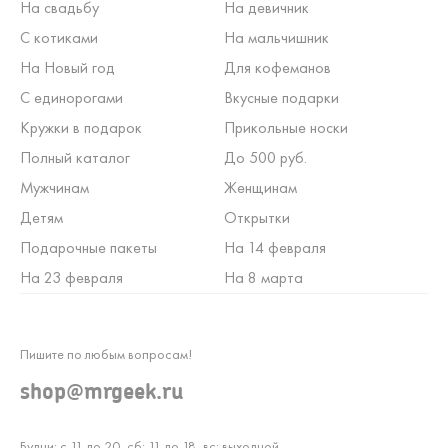
На свадьбу
На девичник
С котиками
На мальчишник
На Новый год
Для кофеманов
С единорогами
Вкусные подарки
Кружки в подарок
Прикольные носки
Полный каталог
До 500 руб.
Мужчинам
Женщинам
Детям
Открытки
Подарочные пакеты
На 14 февраля
На 23 февраля
На 8 марта
Пишите по любым вопросам!
shop@mrgeek.ru
Будни: с 11 до 20, сб: 11 до 18, вс: выходной