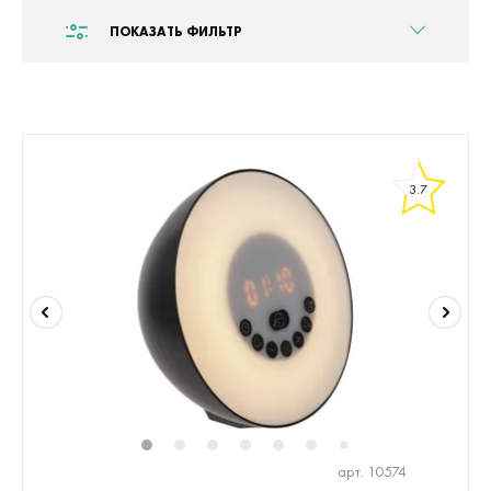
ПОКАЗАТЬ ФИЛЬТР
3.7
1
2
3
4
5
6
8
9
10
1
7
арт. 10574