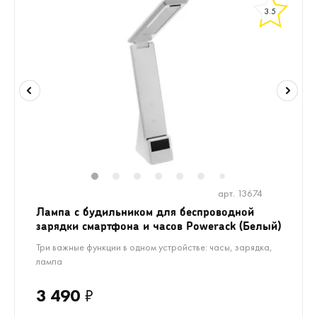
3.5
1
2
3
4
5
6
8
9
10
1
7
арт. 13674
Лампа с будильником для беспроводной
зарядки смартфона и часов Powerack (Белый)
Три важные функции в одном устройстве: часы, зарядка,
лампа
3 490
₽