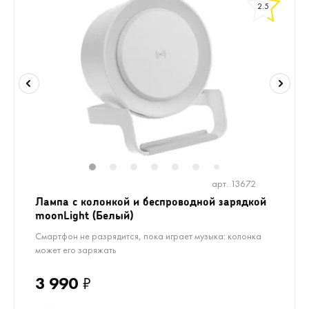
2.5
1
2
3
4
5
6
8
9
10
7
арт. 13672
Лампа с колонкой и беспроводной зарядкой
moonLight (Белый)
Смартфон не разрядится, пока играет музыка: колонка
может его заряжать
3 990
₽