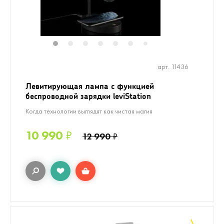
1
2
3
4
5
6
8
9
7
арт. 11436
Левитирующая лампа с функцией
беспроводной зарядки leviStation
Когда технологии выглядят как чистая магия
10 990
₽
12 990
₽