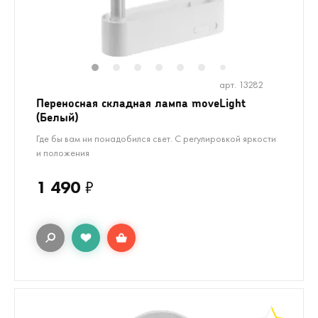
1
2
3
4
5
6
8
9
10
1
7
арт. 13282
Переносная складная лампа moveLight
(Белый)
Где бы вам ни понадобился свет. С регулировкой яркости
и положения
1 490
₽