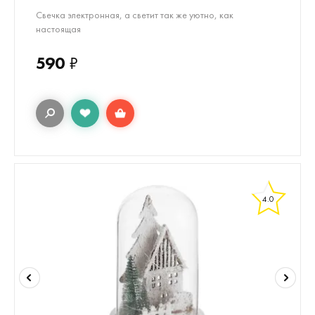
Свечка электронная, а светит так же уютно, как
настоящая
590
₽
4.0