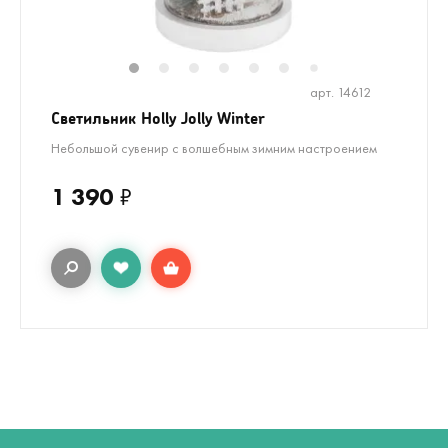
1
2
3
4
5
6
8
9
10
1
7
арт. 14612
Светильник Holly Jolly Winter
Небольшой сувенир с волшебным зимним настроением
1 390
₽