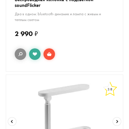
soundFlicker
Два в одном: bluetooth-динамик и лампа с живым и
теплым светом
2 990
₽
3.8