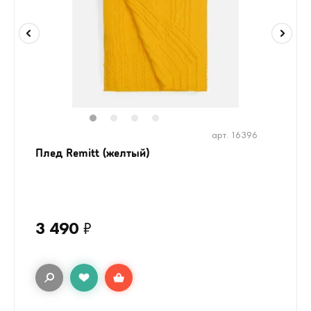
1
2
3
4
арт. 16396
Плед Remitt (желтый)
3 490
₽