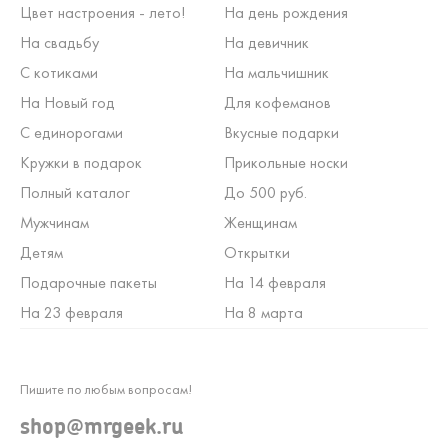
Цвет настроения - лето!
На день рождения
На свадьбу
На девичник
С котиками
На мальчишник
На Новый год
Для кофеманов
С единорогами
Вкусные подарки
Кружки в подарок
Прикольные носки
Полный каталог
До 500 руб.
Мужчинам
Женщинам
Детям
Открытки
Подарочные пакеты
На 14 февраля
На 23 февраля
На 8 марта
Пишите по любым вопросам!
shop@mrgeek.ru