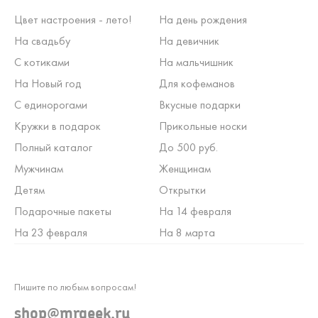
Цвет настроения - лето!
На день рождения
На свадьбу
На девичник
С котиками
На мальчишник
На Новый год
Для кофеманов
С единорогами
Вкусные подарки
Кружки в подарок
Прикольные носки
Полный каталог
До 500 руб.
Мужчинам
Женщинам
Детям
Открытки
Подарочные пакеты
На 14 февраля
На 23 февраля
На 8 марта
Пишите по любым вопросам!
shop@mrgeek.ru