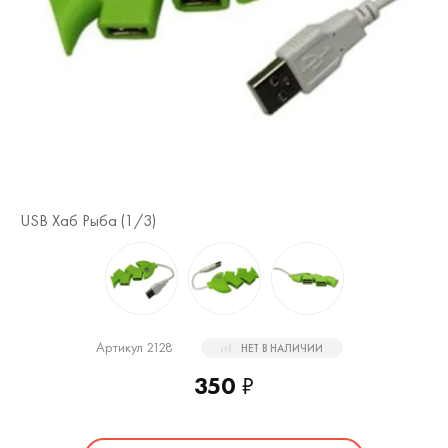
USB Хаб Рыба (
1
/3)
US
Артикул 2128
НЕТ В НАЛИЧИИ
350
₽