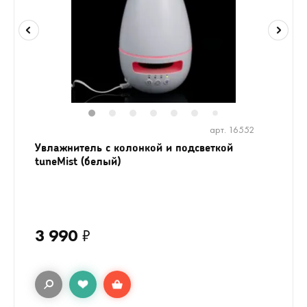
1
2
3
4
5
6
8
9
10
1
7
арт. 16552
Увлажнитель с колонкой и подсветкой
tuneMist (белый)
3 990
₽