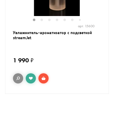
1
2
3
4
5
6
8
9
10
1
7
арт. 15600
Увлажнитель-ароматизатор с подсветкой
streamJet
1 990
₽