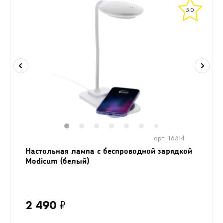
5.0
1
2
3
4
5
6
8
9
10
1
7
арт. 16514
Настольная лампа с беспроводной зарядкой
Modicum (белый)
2 490
₽