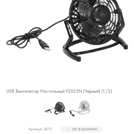
USB Вентилятор Настольный F2023N (Черный) (
1
/2)
US
Артикул 2875
НЕТ В НАЛИЧИИ