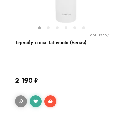
1
2
3
4
5
6
арт. 15367
Термобутылка Tabenodo (Белая)
2 190
₽