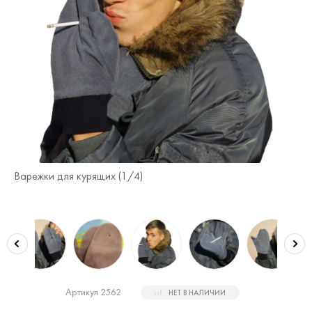
Варежки для курящих (
1
/4)
Ва
Артикул 2562
НЕТ В НАЛИЧИИ