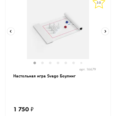
5.0
1
2
3
4
5
6
8
7
арт. 16679
Настольная игра Svago Боулинг
1 750
₽