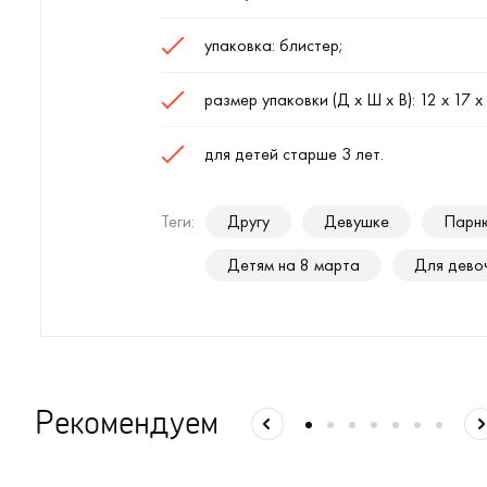
упаковка: блистер;
размер упаковки (Д х Ш х В): 12 х 17 х 
для детей старше 3 лет.
Теги:
Другу
Девушке
Парн
Детям на 8 марта
Для дево
Рекомендуем