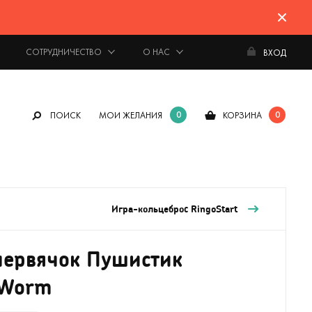
СОТРУДНИЧЕСТВО
О НАС
ВХОД
0
0
ПОИСК
МОИ ЖЕЛАНИЯ
КОРЗИНА
Игра-кольцеброс RingoStart
ервячок Пушистик
 Worm