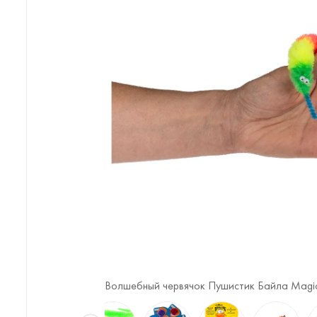
10)
Волшебный червячок Пушистик Байла Magi