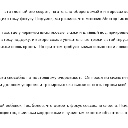
 это главный его секрет, тщательно оберегаемый в интересах ко
их этому фокусу. Подумав, мы решили, что магазин Мистер Гик в
 там, где у червячка пластиковые глазки и длинный нос, прикреп
к этому подарку, и вскоре самые удивительные трюки с этой игру
иком очень просты. Но при этом требуют внимательности и ловкос
шка способна по-настоящему очаровывать. Он похож на симпатич
и должном упорстве и тренировках вы сможете стать героем всей 
й ребенок. Тем более, что освоить фокус совсем не сложно. Нам
асцветок, с милыми мордочками и пушистым хвостом обязательно