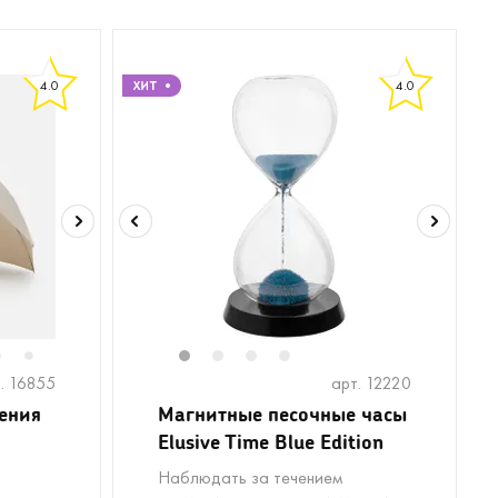
4.0
4.0
6
8
9
10
1
2
3
4
7
. 16855
арт. 12220
ения
Магнитные песочные часы
Elusive Time Blue Edition
Наблюдать за течением