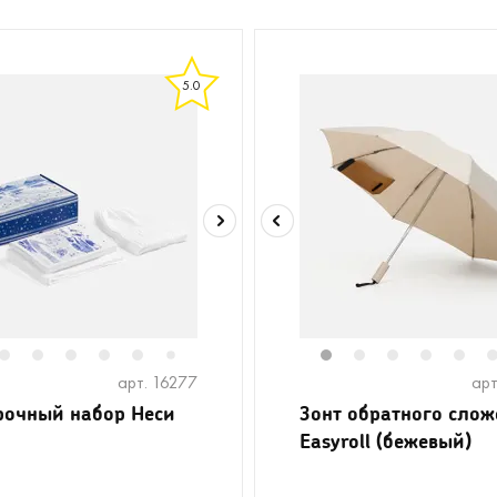
5.0
2
3
4
5
6
8
9
1
2
3
4
5
7
арт. 16277
арт
очный набор Неси
Зонт обратного слож
Easyroll (бежевый)