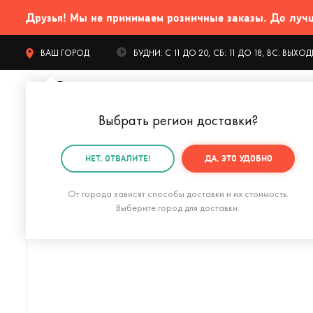
Друзья! Мы не принимаем розничные заказы. До лучших
ВАШ ГОРОД
БУДНИ: С 11 ДО 20, СБ: 11 ДО 18, ВС: ВЫХ
Выбрать регион доставки
?
КАТАЛОГ Т
НЕТ, ОТВАЛИТЕ!
ДА, ЭТО УДОБНО
Главная
Игры и игрушки
Волшебный червячок Пуш
От города зависят способы доставки и их стоимость.
Выберите город для доставки.
Антистресс-кликер Clacky (черный с серебристым)