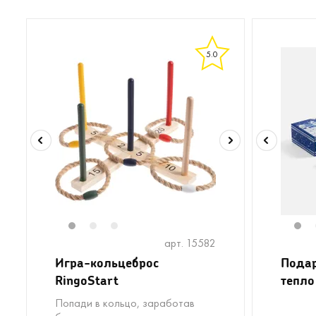
5.0
1
2
3
1
арт. 15582
Игра-кольцеброс
Подар
RingoStart
тепло
Попади в кольцо, заработав