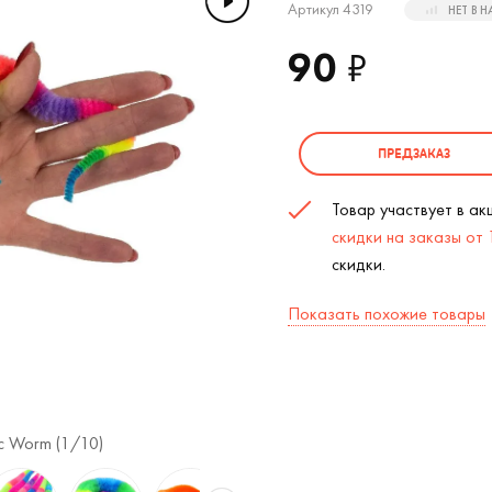
Артикул 4319
НЕТ В 
90
₽
ПРЕДЗАКАЗ
Товар участвует в а
скидки на заказы от
скидки.
Показать похожие товары
c Worm (
1
/10)
Волшебный червячок Пушистик Байла 