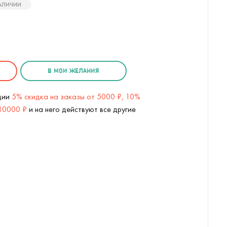
НАЛИЧИИ
В МОИ ЖЕЛАНИЯ
кции
5% скидка на заказы от 5000 ₽, 10%
 10000 ₽
и на него действуют все другие
Magic Worm (
2
/10)
Волшебный червячок Пушистик Ба