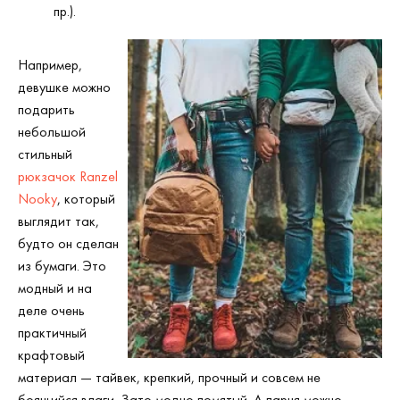
пр.).
Например,
девушке можно
подарить
небольшой
стильный
рюкзачок Ranzel
Nooky
, который
выглядит так,
будто он сделан
из бумаги. Это
модный и на
деле очень
практичный
крафтовый
материал — тайвек, крепкий, прочный и совсем не
боящийся влаги. Зато модно помятый. А парня можно