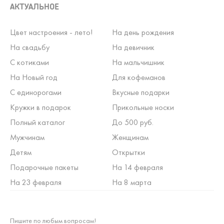
АКТУАЛЬНОЕ
Цвет настроения - лето!
На день рождения
На свадьбу
На девичник
С котиками
На мальчишник
На Новый год
Для кофеманов
С единорогами
Вкусные подарки
Кружки в подарок
Прикольные носки
Полный каталог
До 500 руб.
Мужчинам
Женщинам
Детям
Открытки
Подарочные пакеты
На 14 февраля
На 23 февраля
На 8 марта
Пишите по любым вопросам!