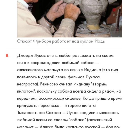
Стюарт Фриборн работает над куклой Йоды
Джордж Лукас очень любил разъезжать на своем
авто в сопровождении любимой собаки —
аляскинского маламута по кличке Индиана (это имя
появилось в другой серии фильмов Лукаса
неспроста). Режиссер считал Индиану "вторым
пилотом", поскольку собака всегда сидела рядом, на
переднем пассажирском сиденье. Когда пришло время
придумать персонажа — второго пилота
Тысячелетнего Сокола — Лукас соединил внешность
любимой псины со словом "собака" (аляскинский
маламут — Аляска была когда-то русской — dog по-