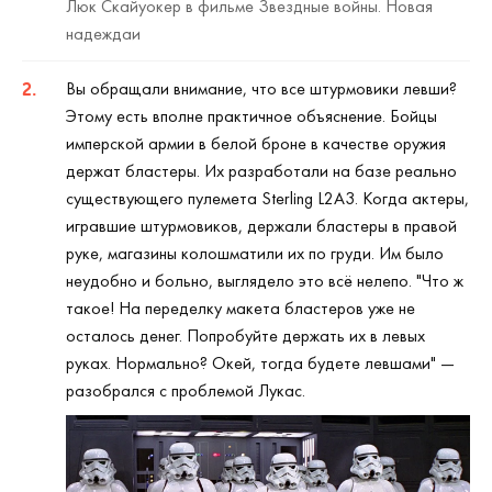
Люк Скайуокер в фильме Звездные войны. Новая
надеждаи
Вы обращали внимание, что все штурмовики левши?
Этому есть вполне практичное объяснение. Бойцы
имперской армии в белой броне в качестве оружия
держат бластеры. Их разработали на базе реально
существующего пулемета Sterling L2A3. Когда актеры,
игравшие штурмовиков, держали бластеры в правой
руке, магазины колошматили их по груди. Им было
неудобно и больно, выглядело это всё нелепо. "Что ж
такое! На переделку макета бластеров уже не
осталось денег. Попробуйте держать их в левых
руках. Нормально? Окей, тогда будете левшами" —
разобрался с проблемой Лукас.