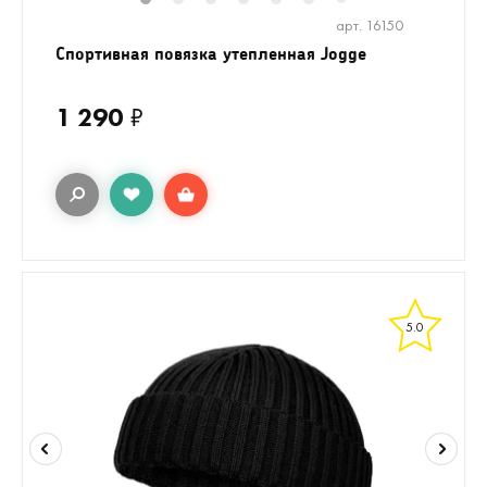
1
2
3
4
5
6
8
9
10
1
7
арт. 16150
Спортивная повязка утепленная Jogge
1 290
₽
5.0