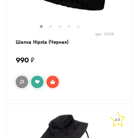
1
2
3
4
5
арт. 16159
Шапка Hipsta (Черная)
990
₽
4.0