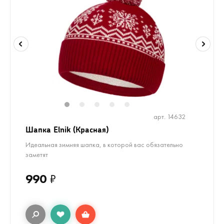
1
2
3
4
5
арт. 14632
Шапка Elnik (Красная)
Идеальная зимняя шапка, в которой вас обязательно
заметят
990
₽