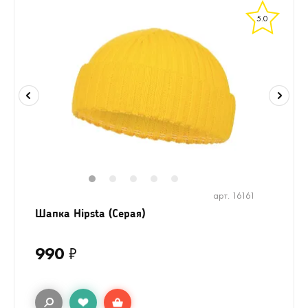
5.0
1
2
3
4
5
арт. 16161
Шапка Hipsta (Серая)
990
₽