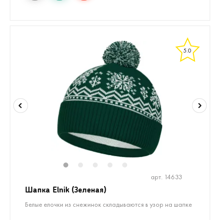
5.0
1
2
3
4
5
арт. 14633
Шапка Elnik (Зеленая)
Белые елочки из снежинок складываются в узор на шапке