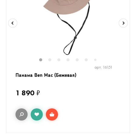
1
2
3
4
5
6
8
9
10
1
7
арт. 16151
Панама Ben Mac (Бежевая)
1 890
₽