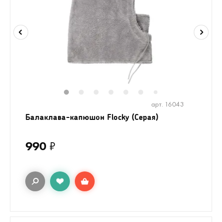
1
2
3
4
5
6
8
9
10
1
7
арт. 16043
Балаклава-капюшон Flocky (Серая)
990
₽