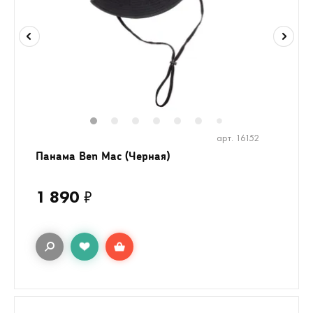
1
2
3
4
5
6
8
9
10
1
7
арт. 16152
Панама Ben Mac (Черная)
1 890
₽