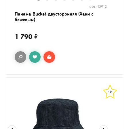
1
2
3
4
5
6
8
7
арт. 15912
Панама Bucket двусторонняя (Хаки с
бежевым)
1 790
₽
5.0