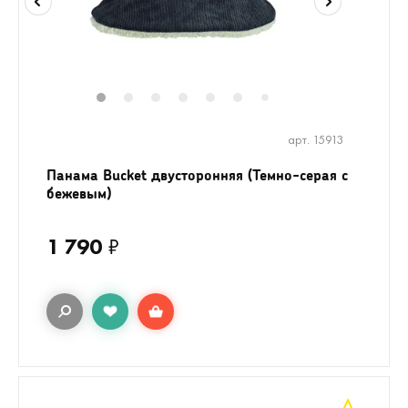
1
2
3
4
5
6
8
7
арт. 15913
Панама Bucket двусторонняя (Темно-серая с
бежевым)
1 790
₽