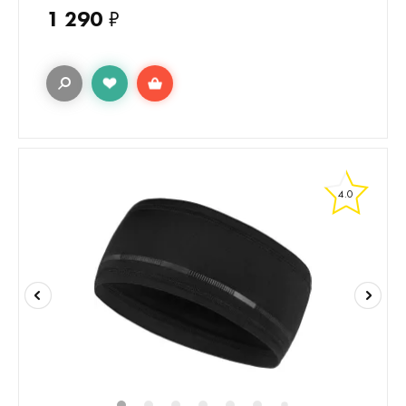
1 290
₽
4.0