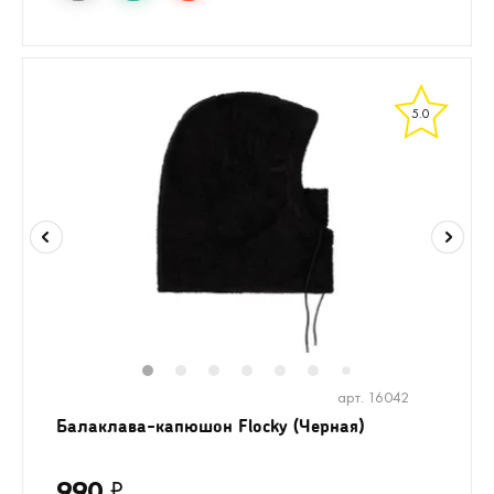
5.0
1
2
3
4
5
6
8
9
10
7
арт. 16042
Балаклава-капюшон Flocky (Черная)
990
₽