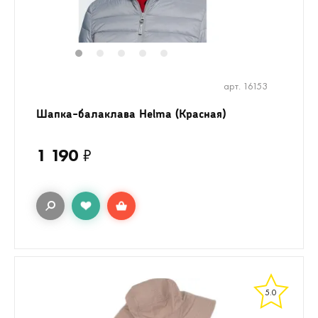
1
2
3
4
5
арт. 16153
Шапка-балаклава Helma (Красная)
1 190
₽
5.0