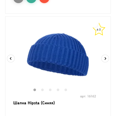
4.0
1
2
3
4
5
арт. 16162
Шапка Hipsta (Синяя)