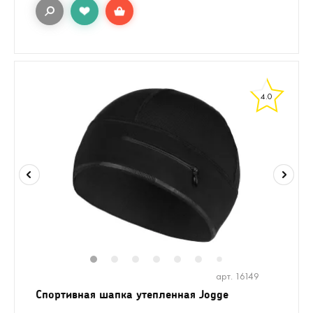
4.0
1
2
3
4
5
6
8
9
10
1
7
арт. 16149
Спортивная шапка утепленная Jogge