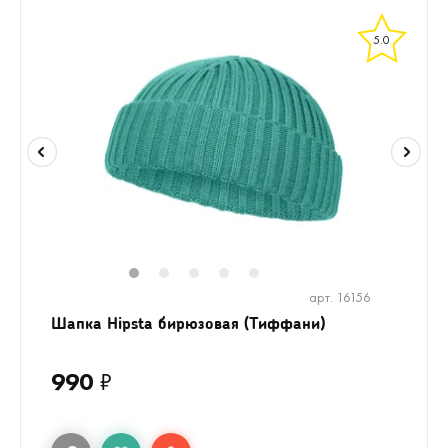
5.0
1
2
3
4
5
арт. 16156
Шапка Hipsta бирюзовая (Тиффани)
990
₽