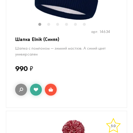
1
2
3
4
5
6
арт. 14634
Шапка Elnik (Синяя)
Шапка с помпоном — зимний мастхэв. А синий цвет
универсален
990
₽
5.0