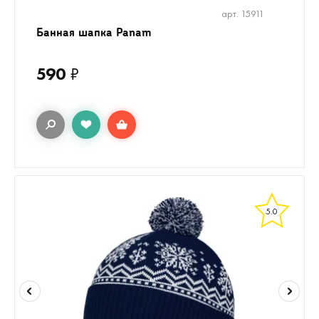
арт. 15911
Банная шапка Panam
590
₽
5.0