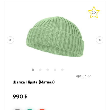
5.0
1
2
3
4
5
арт. 16157
Шапка Hipsta (Мятная)
990
₽