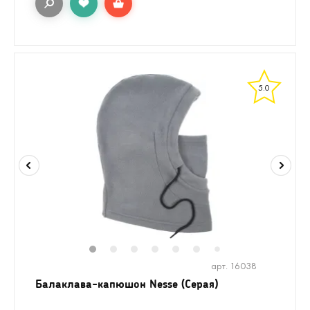
5.0
1
2
3
4
5
6
8
9
7
арт. 16038
Балаклава-капюшон Nesse (Серая)