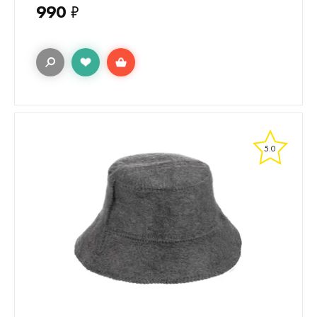
990
₽
5.0