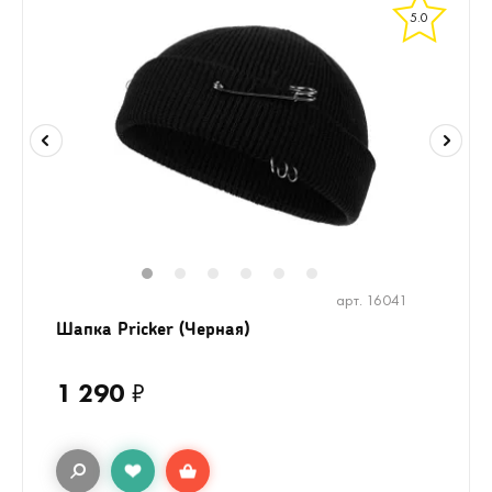
5.0
1
2
3
4
5
6
арт. 16041
Шапка Pricker (Черная)
1 290
₽