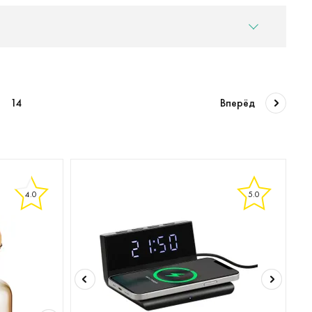
14
Вперёд
4.0
5.0