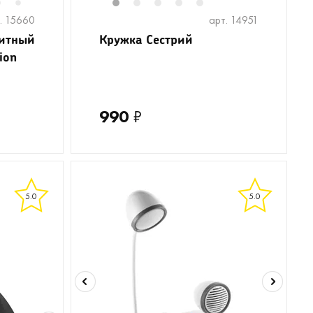
6
8
9
10
11
1
12
2
13
3
14
4
5
7
. 15660
арт. 14951
нитный
Кружка Сестрий
ion
990
₽
5.0
5.0