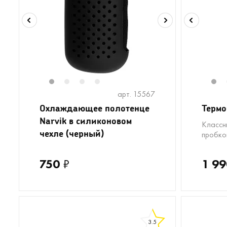
1
2
3
4
1
арт. 15567
Охлаждающее полотенце
Термо
Narvik в силиконовом
Классн
чехле (черный)
пробко
750
₽
1 99
3.5