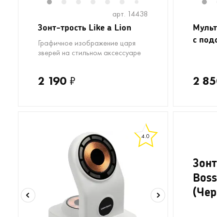
1
2
3
4
5
6
1
7
арт. 14438
Зонт-трость Like a Lion
Мульт
с под
Графичное изображение царя
зверей на стильном аксессуаре
2 190
₽
2 85
4.0
Зонт
Boss
(Че