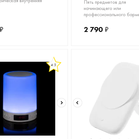
рическая внутренняя
Пять предметов для
начинающего или
профессионального барм
₽
2 790
₽
4.5