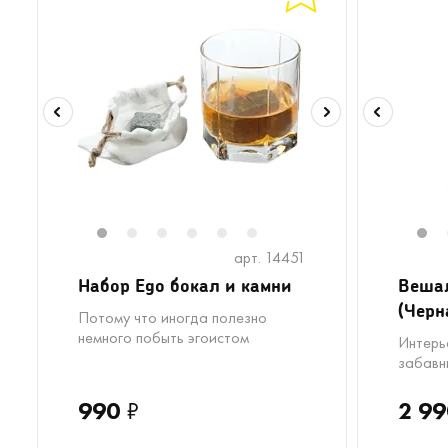
1
2
3
4
5
6
1
арт. 14451
Набор Ego бокал и камни
Вешал
(Черн
Потому что иногда полезно
немного побыть эгоистом
Интерь
забавн
990
₽
2 99