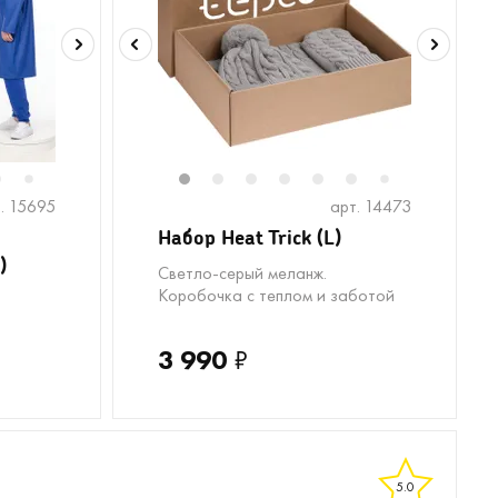
6
8
9
10
11
1
12
2
13
3
14
4
15
5
6
7
7
. 15695
арт. 14473
Набор Heat Trick (L)
)
Светло-серый меланж.
Коробочка с теплом и заботой
3 990
₽
5.0