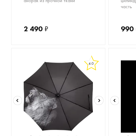
анорак из прочной ткани
цилинд
часть
2 490
₽
990
4.0