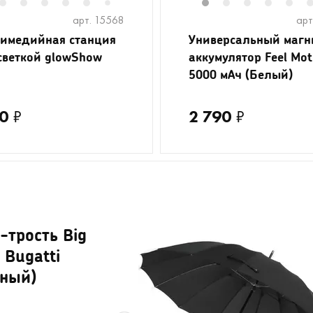
2
3
4
5
6
8
9
10
11
1
12
2
13
3
14
4
5
7
арт. 15568
арт
имедийная станция
Универсальный маг
светкой glowShow
аккумулятор Feel Mot
5000 мАч (Белый)
0
₽
2 790
₽
-трость Big
 Bugatti
рный)