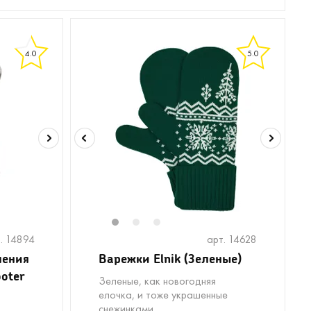
4.0
5.0
1
2
3
. 14894
арт. 14628
ления
Варежки Elnik (Зеленые)
ooter
Зеленые, как новогодняя
елочка, и тоже украшенные
снежинками