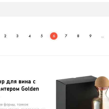
2
3
4
5
6
7
8
9
...
р для вина с
нтером Golden
s
е формы, тонкое