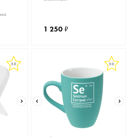
ена
1 250
₽
5.0
5.0