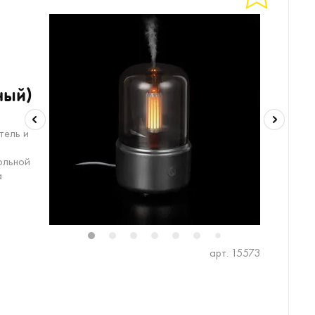
рный)
тель и
ольной
а
1
2
3
4
5
6
8
9
10
7
арт. 15573