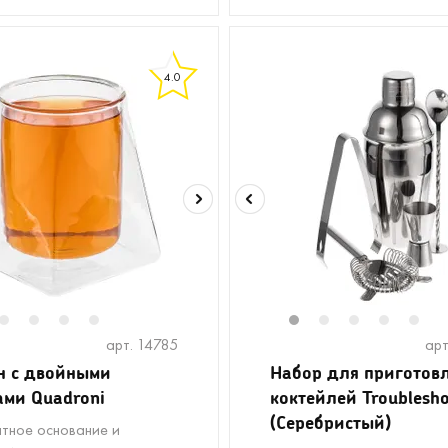
4.0
2
2
13
3
4
5
1
2
3
4
5
арт. 14785
арт
н с двойными
Набор для приготов
ами Quadroni
коктейлей Troublesh
(Серебристый)
тное основание и