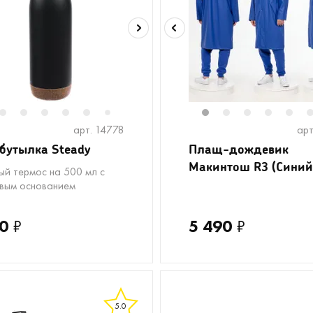
2
3
4
5
6
8
9
10
11
1
12
2
13
3
4
5
7
арт. 14778
арт
бутылка Steady
Плащ-дождевик
Макинтош R3 (Синий
ый термос на 500 мл с
вым основанием
0
₽
5 490
₽
5.0