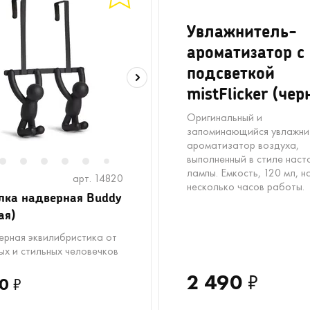
Увлажнитель-
ароматизатор с
подсветкой
mistFlicker (че
Оригинальный и
запоминающийся увлажни
ароматизатор воздуха,
выполненный в стиле наст
2
3
4
5
6
8
7
лампы. Емкость, 120 мл, н
арт. 14820
несколько часов работы.
ка надверная Buddy
ая)
ерная эквилибристика от
ых и стильных человечков
2 490
₽
0
₽