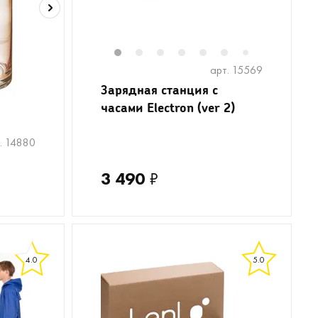
1
2
3
4
5
6
8
9
1
7
арт. 15569
Зарядная станция с
часами Electron (ver 2)
. 14880
3 490
₽
4.0
5.0