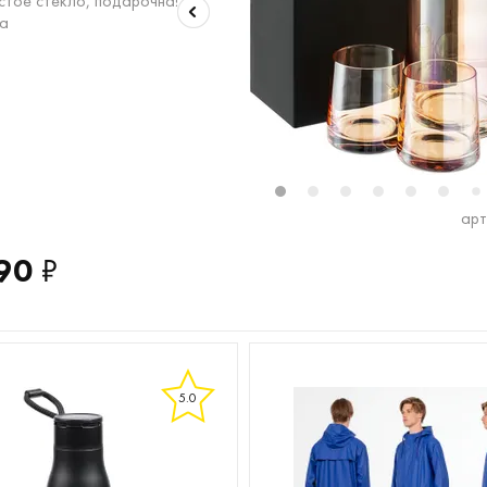
стое стекло, подарочная
а
1
2
3
4
5
6
7
арт
90
₽
5.0