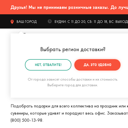
Друзья! Мы не принимаем розничные заказы. До лучших
ВАШ ГОРОД
БУДНИ: С 11 ДО 20, СБ: 11 ДО 18, ВС: ВЫХ
Выбрать регион доставки
?
КАТАЛОГ Т
НЕТ, ОТВАЛИТЕ!
ДА, ЭТО УДОБНО
Главная
Все-все товары
Корпоративные подарки
От города зависят способы доставки и их стоимость.
Корпоративные п
Выберите город для доставки.
Подобрать подарки для всего коллектива на праздник или 
сувениры, которые удивят и порадуют весь офис. Заказыва
(800) 500-13-98.