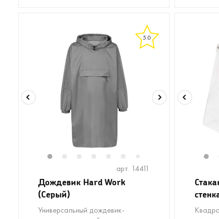
5.0
1
2
3
4
5
6
8
9
10
11
1
1
7
арт. 14411
Дождевик Hard Work
Стака
(Серый)
стенк
Универсальный дождевик-
Квадра