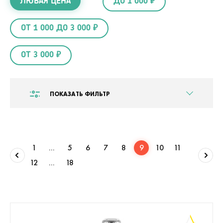
ЛЮБАЯ ЦЕНА
ДО 1 000 ₽
ОТ 1 000 ДО 3 000 ₽
ОТ 3 000 ₽
ПОКАЗАТЬ ФИЛЬТР
1
...
5
6
7
8
9
10
11
12
...
18