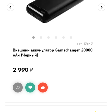
1
2
3
4
5
6
арт. 15645
Внешний аккумулятор Gamechanger 20000
мАч (Черный)
2 990
₽