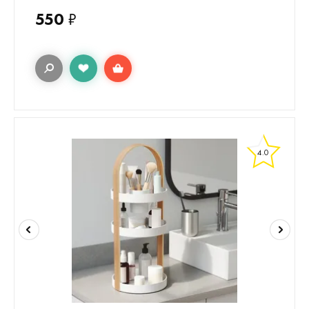
550
₽
4.0