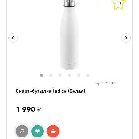
4.0
1
2
3
4
5
6
арт. 15337
Смарт-бутылка Indico (Белая)
1 990
₽