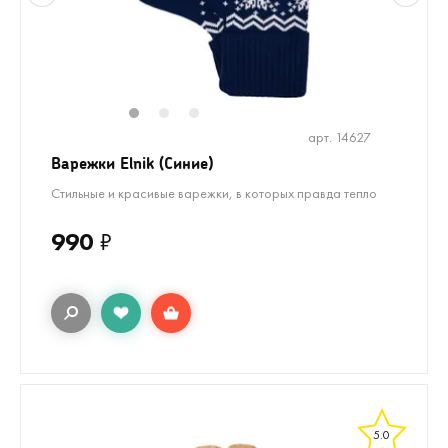
1
2
3
арт. 14627
Варежки Elnik (Синие)
Стильные и красивые варежки, в которых правда тепло
990
₽
5.0