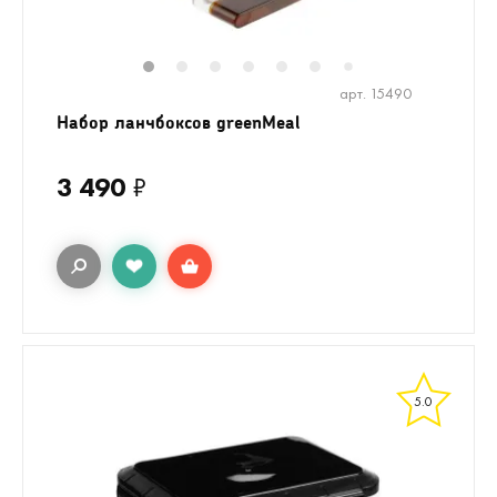
1
2
3
4
5
6
8
9
10
1
7
арт. 15490
Набор ланчбоксов greenMeal
3 490
₽
5.0