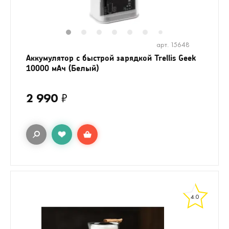
1
2
3
4
5
6
8
9
10
1
7
арт. 15648
Аккумулятор c быстрой зарядкой Trellis Geek
10000 мАч (Белый)
2 990
₽
4.0