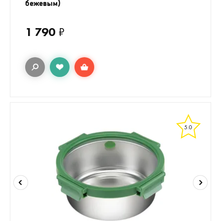
бежевым)
1 790
₽
5.0