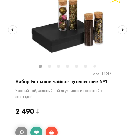
1
2
3
4
5
6
8
9
10
7
арт. 14916
Набор Большое чайное путешествие №1
Черный чай, зеленый чай двух типов и травяной с
лавандой
2 490
₽