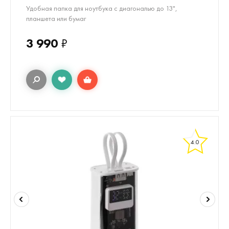
Удобная папка для ноутбука с диагональю до 13",
планшета или бумаг
3 990
₽
4.0