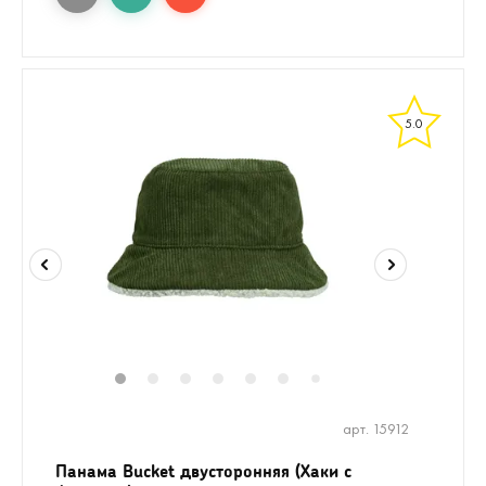
5.0
1
2
3
4
5
6
8
7
арт. 15912
Панама Bucket двусторонняя (Хаки с