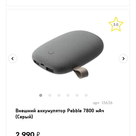
5.0
1
2
3
4
5
6
арт. 15656
Внешний аккумулятор Pebble 7800 мАч
(Серый)
2 990
₽