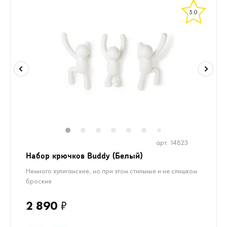
5.0
1
2
3
4
5
6
8
9
10
1
7
арт. 14823
Набор крючков Buddy (Белый)
Немного хулиганские, но при этом стильные и не слишком
броские
2 890
₽