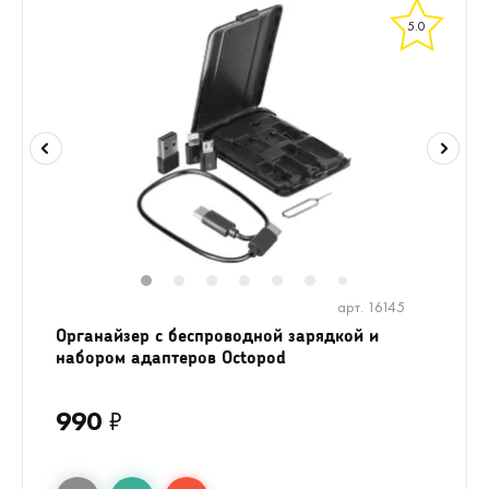
5.0
1
2
3
4
5
6
8
9
7
арт. 16145
Органайзер с беспроводной зарядкой и
набором адаптеров Octopod
990
₽