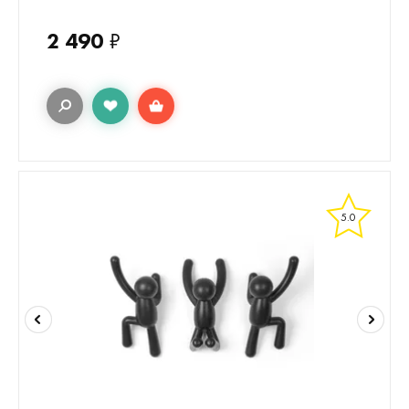
2 490
₽
5.0