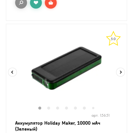
5.0
1
2
3
4
5
6
8
9
10
7
арт. 15651
Аккумулятор Holiday Maker, 10000 мАч
(Зеленый)