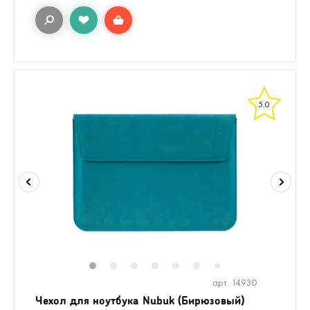
5.0
1
2
3
4
5
6
8
9
10
1
7
арт. 14930
Чехол для ноутбука Nubuk (Бирюзовый)