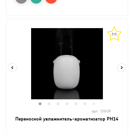
5.0
1
2
3
4
5
6
8
9
10
1
7
арт. 15609
Переносной увлажнитель-ароматизатор PH14