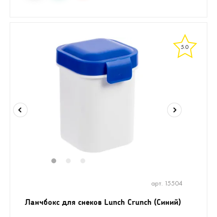
5.0
1
2
3
арт. 15504
Ланчбокс для снеков Lunch Crunch (Синий)