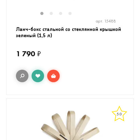
1
2
3
4
арт. 15488
Ланч-бокс стальной со стеклянной крышкой
зеленый (1,5 л)
1 790
₽
5.0