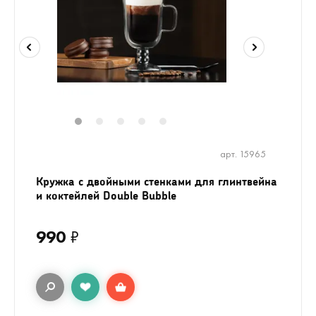
1
2
3
4
5
арт. 15965
Кружка с двойными стенками для глинтвейна
и коктейлей Double Bubble
990
₽