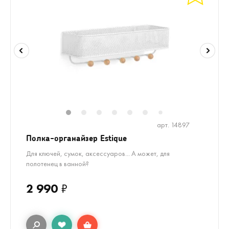
1
2
3
4
5
6
8
9
10
1
7
арт. 14897
Полка-органайзер Estique
Для ключей, сумок, аксессуаров... А может, для
полотенец в ванной?
2 990
₽