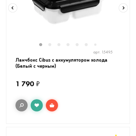
1
2
3
4
5
6
7
арт. 15495
Ланчбокс Cibus с аккумулятором холода
(Белый с черным)
1 790
₽