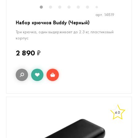
1
2
3
4
5
6
8
9
10
7
арт. 14819
Набор крючков Buddy (Черный)
Три крючка, один выдерживает до 2.3 кг, пластиковый
корпус
2 890
₽
4.0