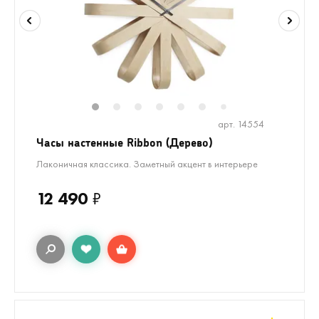
1
2
3
4
5
6
8
9
7
арт. 14554
Часы настенные Ribbon (Дерево)
Лаконичная классика. Заметный акцент в интерьере
12 490
₽