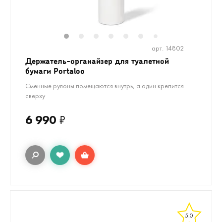
1
2
3
4
5
6
8
9
7
арт. 14802
Держатель-органайзер для туалетной
бумаги Portaloo
Сменные рулоны помещаются внутрь, а один крепится
сверху
6 990
₽
5.0