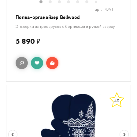
1
2
3
4
5
6
8
9
10
7
арт. 14791
Полка-органайзер Bellwood
Этажерка из трех ярусов с бортиками и ручкой сверху
5 890
₽
5.0