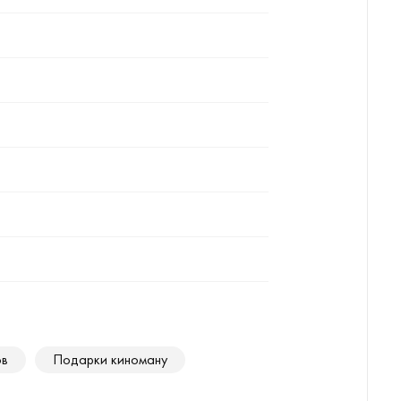
ов
Подарки киноману