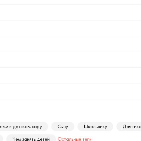
тям в детском саду
Сыну
Школьнику
Для гик
Чем занять детей
Остальные теги