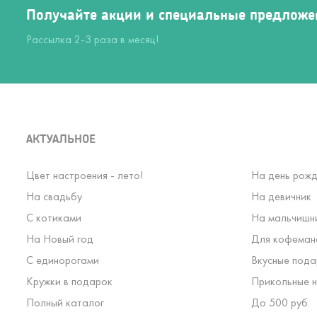
Получайте акции и специальные предложе
Рассылка 2-3 раза в месяц!
АКТУАЛЬНОЕ
Цвет настроения - лето!
На день рожд
На свадьбу
На девичник
С котиками
На мальчишн
На Новый год
Для кофеман
С единорогами
Вкусные пода
Кружки в подарок
Прикольные н
Полный каталог
До 500 руб.