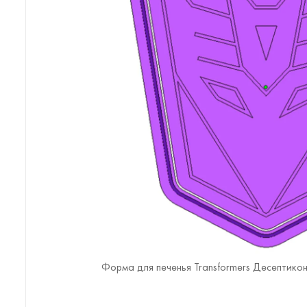
Форма для печенья Transformers Десептикон