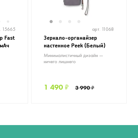
6
1
2
3
4
7
. 15665
арт. 11068
р Fast
Зеркало-органайзер
 мАч
настенное Peek (Белый)
Минималистичный дизайн —
ничего лишнего
1 490
₽
3 990
₽