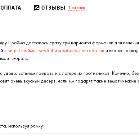
 ОПЛАТА
ОТЗЫВЫ
1
оценка
яду Прайма досталось сразу три варианта формочек для печенья,
ей
в виде Прайма
,
Бамблби
и
эмблемы автоботов
и вволю наслади
имает мораль.
с удовольствием поедать и в лагере их противников. Конечно, без
вят очень вкусный десерт, если им подарят такие тематические ф
та, используя рамку;