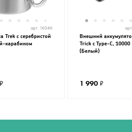
2
3
4
5
6
1
2
3
4
5
7
арт. 16046
арт
а Trek с серебристой
Внешний аккумулято
й-карабином
Trick c Type-C, 10000
(Белый)
₽
1 990
₽