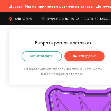
Друзья! Мы не принимаем розничные заказы. До лучших
ВАШ ГОРОД
БУДНИ: С 11 ДО 20, СБ: 11 ДО 18, ВС: ВЫХ
Выбрать регион доставки
?
КАТАЛОГ Т
НЕТ, ОТВАЛИТЕ!
ДА, ЭТО УДОБНО
Главная
Дом и офис
Кухня
Формы для выпечки
От города зависят способы доставки и их стоимость.
Выберите город для доставки.