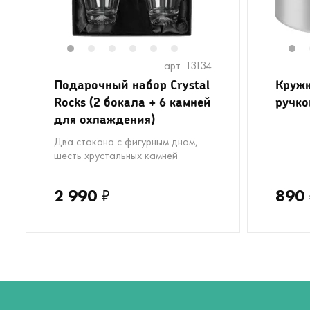
1
2
3
4
5
6
1
арт. 13134
Подарочный набор Crystal
Кружк
Rocks (2 бокала + 6 камней
ручко
для охлаждения)
Два стакана с фигурным дном,
шесть хрустальных камней
2 990
₽
890