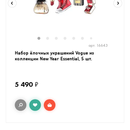
1
2
3
4
5
6
8
9
10
1
7
арт. 16643
Набор ёлочных украшений Vogue из
коллекции New Year Essential, 5 шт.
5 490
₽