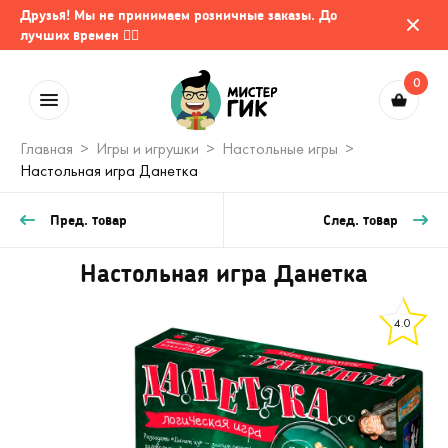
Друзья! Мы не принимаем розничные заказы. До
лучших времен 🤷‍♂️
0
Главная
Игры и игрушки
Настольные игры
Настольная игра Данетка
Пред. товар
След. товар
Настольная игра Данетка
4.0