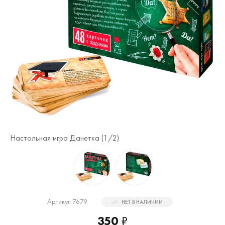
Настольная игра Данетка (
1
/2)
На
Артикул 7679
НЕТ В НАЛИЧИИ
350
₽