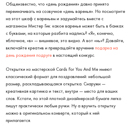
Общеизвестно, что «день рождения» давно принято
переиначивать на созвучное «день варенья». Но посмотрите
на этот шкаф с вареньем и задумайтесь вместе с
магазином Мистер Гик: какое варенье может быть в банках
с буквами, на которые разбита надпись? «Я», конечно,
яблочное, «в» — вишневое, это видно. А вот «нь»? Давайте,
включайте креатив и превращайте вручение
подарка на
день рождения подруге
в настоящий конкурс.
Открытки из мастерской Cards For You And Me имеют
классический формат для поздравлений: небольшой
размер, раскладывающаяся открытка. Снаружи —
креативная картинка и текст, внутри — место для ваших
слов. Кстати, по этой плотной дизайнерской бумаге легко
пишут практически любые ручки. Ну а вручить открытку
можно в оригинальном конверте, который к ней
прилагается.