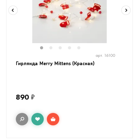
1
2
3
4
5
арт. 16100
Гирлянда Merry Mittens (Красная)
890
₽