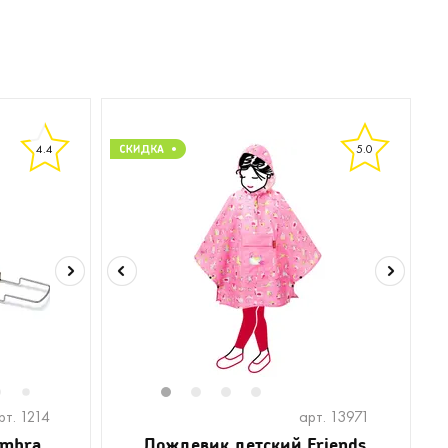
4.4
5.0
6
8
9
10
11
1
12
2
13
3
14
4
15
16
17
18
19
20
7
рт. 1214
арт. 13971
Umbra
Дождевик детский Friends