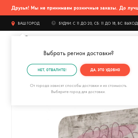
Друзья! Мы не принимаем розничные заказы. До лучших
ВАШ ГОРОД
БУДНИ: С 11 ДО 20, СБ: 11 ДО 18, ВС: ВЫХ
Выбрать регион доставки
?
КАТАЛОГ Т
НЕТ, ОТВАЛИТЕ!
ДА, ЭТО УДОБНО
Главная
Дом и офис
Рабочее место
Подставки 
От города зависят способы доставки и их стоимость.
Выберите город для доставки.