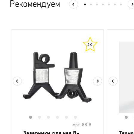
Рекомендуем
5.0
1
2
3
4
5
6
1
арт. 8818
Заварники для чая B-
Термо