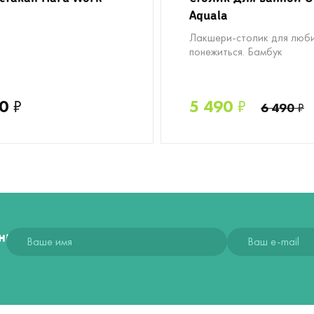
Aquala
Лакшери-столик для люб
понежиться. Бамбук
0
₽
5 490
₽
6 490
₽
ния