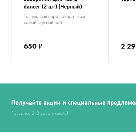
dancer (2 шт) (Черный)
Танцующая пара заварит вам
самый вкусный чай
650
₽
2 29
Получайте акции и специальные предложе
Рассылка 2-3 раза в месяц!