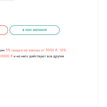
В МОИ ЖЕЛАНИЯ
кции
5% скидка на заказы от 5000 ₽, 10%
 10000 ₽
и на него действуют все другие
идет (
2
/3)
Подставка под чашку Не тупи, теб