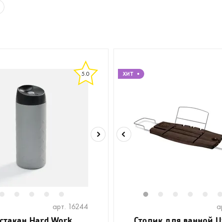
5.0
2
3
4
5
6
1
2
3
4
5
арт. 16244
а
стакан Hard Work
Столик для ванной 