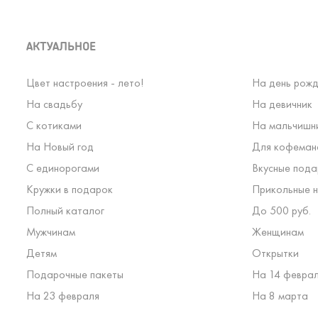
АКТУАЛЬНОЕ
Цвет настроения - лето!
На день рожд
На свадьбу
На девичник
С котиками
На мальчишн
На Новый год
Для кофеман
С единорогами
Вкусные пода
Кружки в подарок
Прикольные н
Полный каталог
До 500 руб.
Мужчинам
Женщинам
Детям
Открытки
Подарочные пакеты
На 14 февра
На 23 февраля
На 8 марта