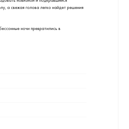
радовать новизной и подкравшийся
лу, а свежая голова легко найдет решения
 бессонные ночи превратились в