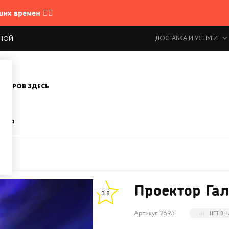
 времен 🤷‍♂️
ДОСТАВКА И УСЛУГИ
ОДНОЙ
ОВАРОВ ЗДЕСЬ
тика
Проектор Га
3.8
Артикул 2695
НЕТ В 