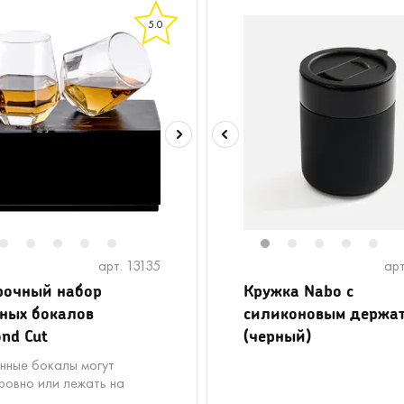
5.0
2
3
4
5
6
1
2
3
4
5
арт. 13135
арт
рочный набор
Кружка Nabo с
ных бокалов
силиконовым держа
nd Cut
(черный)
нные бокалы могут
 ровно или лежать на