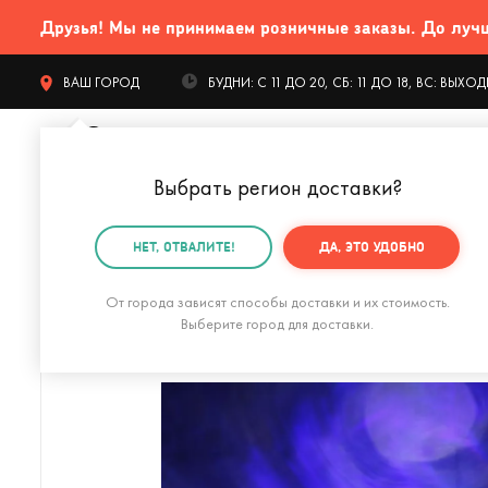
Друзья! Мы не принимаем розничные заказы. До лучших
ВАШ ГОРОД
БУДНИ: С 11 ДО 20, СБ: 11 ДО 18, ВС: ВЫХ
Выбрать регион доставки
?
КАТАЛОГ Т
НЕТ, ОТВАЛИТЕ!
ДА, ЭТО УДОБНО
Главная
Интерьер
Светильники
Проектор Галак
От города зависят способы доставки и их стоимость.
Выберите город для доставки.
Переносная складная лампа moveLight