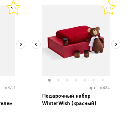
5.0
4.0
1
2
3
4
5
6
8
7
. 16873
арт. 16424
Подарочный набор
телем
WinterWish (красный)