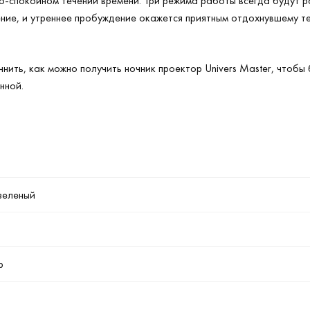
о-спокойном течении времени. Три режима работы всегда будут 
ние, и утреннее пробуждение окажется приятным отдохнувшему те
нить, как можно получить ночник проектор Univers Master, чтобы
нной.
 зеленый
р