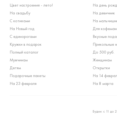
Цвет настроения - лето!
На день рожд
На свадьбу
На девичник
С котиками
На мальчишн
На Новый год
Для кофеман
С единорогами
Вкусные пода
Кружки в подарок
Прикольные н
Полный каталог
До 500 руб.
Мужчинам
Женщинам
Детям
Открытки
Подарочные пакеты
На 14 февра
На 23 февраля
На 8 марта
Будни: с 11 до 2