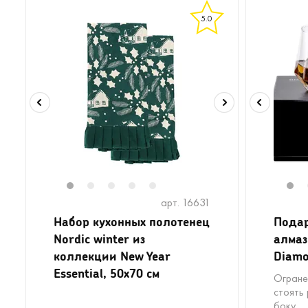
5.0
1
2
3
4
5
1
арт. 16631
Набор кухонных полотенец
Пода
Nordic winter из
алмаз
коллекции New Year
Diamo
Essential, 50х70 см
Огране
стоять
боку