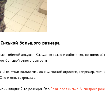
 Сиськой большого размера
удью любимой девушки. Сжимайте нежно и заботливо, поглаживай
ует большой ответственности.
е. И не стоит подвергать ее химической агрессии, например, мыт
 Она и есть сокровище.
милый кладик 2-го размера. Это
Резиновая сиська Антистресс ра