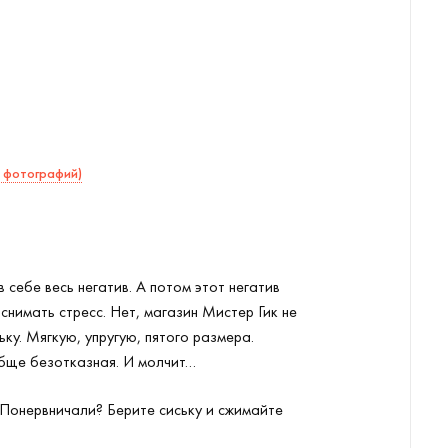
1 фотографий)
 себе весь негатив. А потом этот негатив
нимать стресс. Нет, магазин Мистер Гик не
ку. Мягкую, упругую, пятого размера.
обще безотказная. И молчит…
. Понервничали? Берите сиську и сжимайте