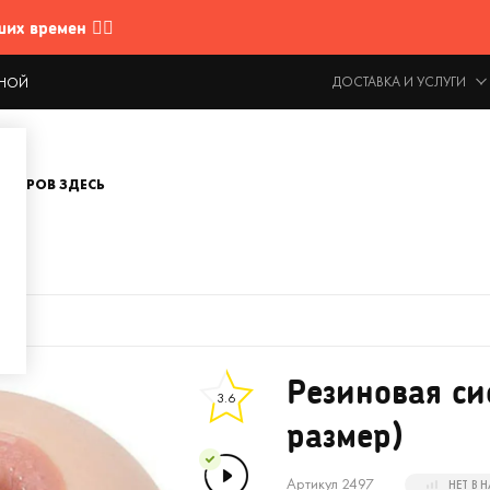
 времен 🤷‍♂️
ДОСТАВКА И УСЛУГИ
ОДНОЙ
ОВАРОВ ЗДЕСЬ
р)
Резиновая си
3.6
размер)
Артикул 2497
НЕТ В 