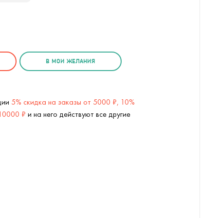
В МОИ ЖЕЛАНИЯ
кции
5% скидка на заказы от 5000 ₽, 10%
 10000 ₽
и на него действуют все другие
) (
2
/18)
Резиновая сиська Антистресс (5 ра