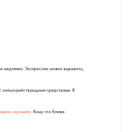
те медленно. Экспрессию можно выражать,
ь с сильнодействующими средствами. В
змером скромнее
. Кому что ближе...