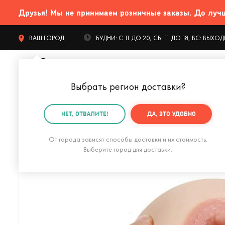
Друзья! Мы не принимаем розничные заказы. До лучших
ВАШ ГОРОД
БУДНИ: С 11 ДО 20, СБ: 11 ДО 18, ВС: ВЫХ
Выбрать регион доставки
?
КАТАЛОГ Т
НЕТ, ОТВАЛИТЕ!
ДА, ЭТО УДОБНО
Главная
18+
Резиновая сиська Антистресс (5 разме
От города зависят способы доставки и их стоимость.
Выберите город для доставки.