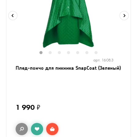
1
2
3
4
5
6
7
арт. 16083
Плед-пончо для пикника SnapCoat (Зеленый)
1 990
₽