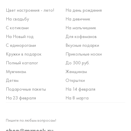
Цвет настроения - лето!
На день рождения
На свадьбу
На девичник
С котиками
На мальчишник
На Новый год
Для кофеманов
С единорогами
Вкусные подарки
Кружки в подарок
Прикольные носки
Полный каталог
До 500 руб.
Мужчинам
Женщинам
Детям
Открытки
Подарочные пакеты
На 14 февраля
На 23 февраля
На 8 марта
Пишите по любым вопросам!
shop@mrgeek.ru