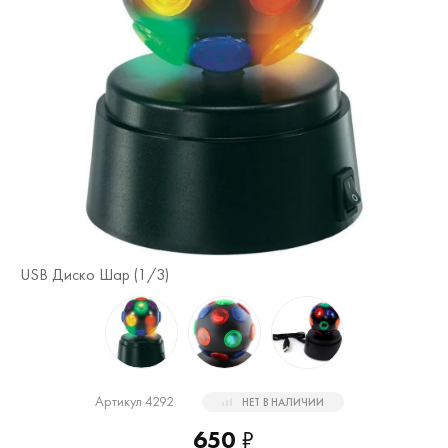
USB Диско Шар (
1
/3)
US
Артикул 4292
НЕТ В НАЛИЧИИ
650
₽