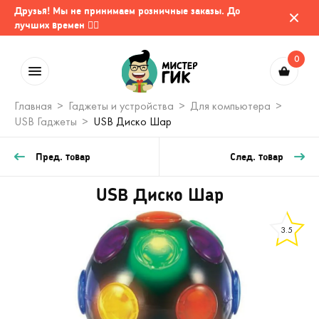
Друзья! Мы не принимаем розничные заказы. До
лучших времен 🤷‍♂️
0
Главная
Гаджеты и устройства
Для компьютера
USB Гаджеты
USB Диско Шар
Пред. товар
След. товар
USB Диско Шар
3.5