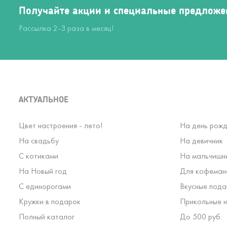
Получайте акции и специальные предложе
Рассылка 2-3 раза в месяц!
АКТУАЛЬНОЕ
Цвет настроения - лето!
На день рожд
На свадьбу
На девичник
С котиками
На мальчишн
На Новый год
Для кофеман
С единорогами
Вкусные пода
Кружки в подарок
Прикольные н
Полный каталог
До 500 руб.