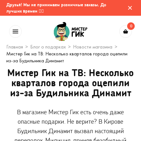
Друзья! Мы не принимаем розничные заказы. До
лучших времен 🤷‍♂️
0
Главная
Блог о подарках
Новости магазина
Мистер Гик на ТВ: Несколько кварталов города оцепили
из-за Будильника Динамит
Мистер Гик на ТВ: Несколько
кварталов города оцепили
из-за Будильника Динамит
В магазине Мистер Гик есть очень даже
опасные подарки. Не верите? В Кирове
Будильник Динамит вызвал настоящий
переполох. Милиция, приняв безобидный