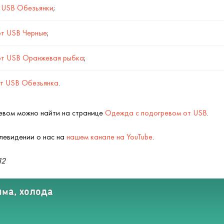
т USB Обезьянки
;
от USB Черные
;
от USB Оранжевая рыбка
;
от USB Обезьянка
.
ревом можно найти на странице
Одежда с подогревом от USB
.
левидении о нас на
нашем канале на YouTube
.
12
има, холода