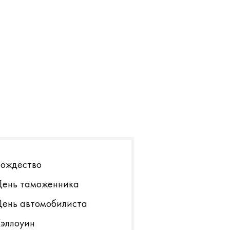
.03.2022
Рождество
День таможенника
ак (и зачем)
День автомобилиста
раздновать День
меха?
Хэллоуин