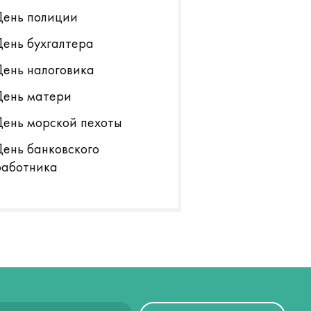
День полиции
рвого апреля никому не верю! Но
обще-то, добрые шутки доверию и
День бухгалтера
ужбе не вредят. Давайте поговорим
День налоговика
 этом.
День матери
День морской пехоты
День банковского
работника