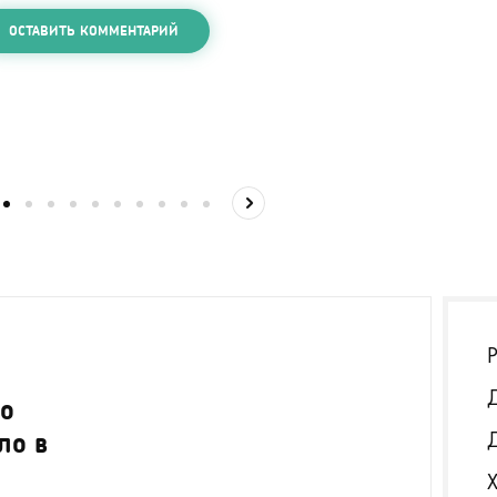
ОСТАВИТЬ КОММЕНТАРИЙ
24
со
К
ло в
п
с