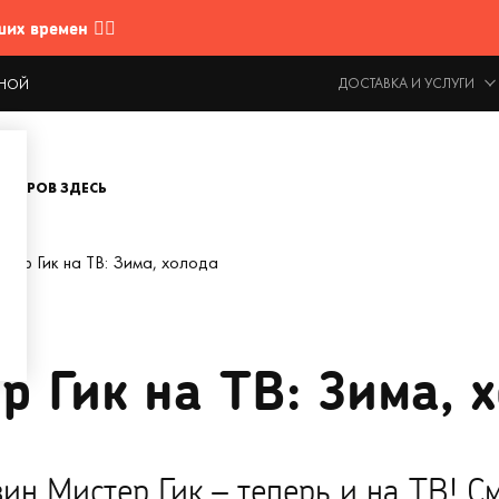
 времен 🤷‍♂️
ДОСТАВКА И УСЛУГИ
ОДНОЙ
ОВАРОВ ЗДЕСЬ
тер Гик на ТВ: Зима, холода
р Гик на ТВ: Зима, 
ин Мистер Гик – теперь и на ТВ! С