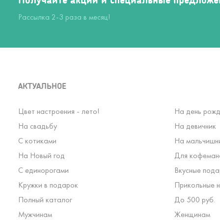
Рассылка 2-3 раза в месяц!
АКТУАЛЬНОЕ
Цвет настроения - лето!
На день рожд
На свадьбу
На девичник
С котиками
На мальчишн
На Новый год
Для кофеман
С единорогами
Вкусные пода
Кружки в подарок
Прикольные н
Полный каталог
До 500 руб.
Мужчинам
Женщинам