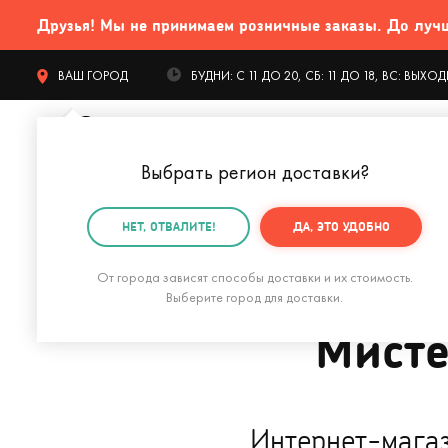
Друзья! Мы не принимаем розничные заказы. До лучших
ВАШ ГОРОД
БУДНИ: С 11 ДО 20, СБ: 11 ДО 18, ВС: ВЫХ
Выбрать регион доставки
?
КАТАЛОГ Т
НЕТ, ОТВАЛИТЕ!
ДА, ЭТО УДОБНО
Главная
Блог о подарках
Новости магазина
Мис
От города зависят способы доставки и их стоимость.
Выберите город для доставки.
Мисте
Интернет-магаз