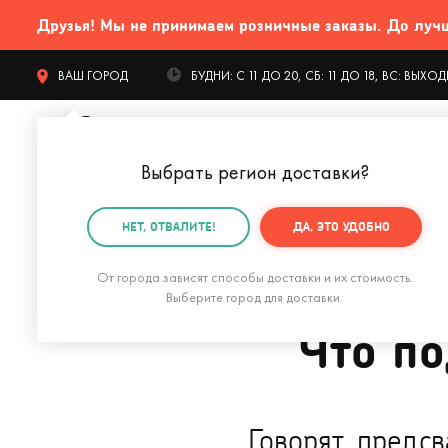
Друзья! Мы не принимаем розничные заказы. До лучших
ВАШ ГОРОД
БУДНИ: С 11 ДО 20, СБ: 11 ДО 18, ВС: ВЫХ
Выбрать регион доставки
?
КАТАЛОГ Т
НЕТ, ОТВАЛИТЕ!
ДА, ЭТО УДОБНО
Главная
Блог о подарках
Советы
Что подарить 
От города зависят способы доставки и их стоимость.
Выберите город для доставки.
Что по
Говорят, предс