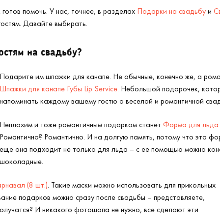
 готов помочь. У нас, точнее, в разделах
Подарки на свадьбу
и
С
гостям. Давайте выбирать.
остям на свадьбу?
Подарите им шпажки для канапе. Не обычные, конечно же, а рома
Шпажки для канапе Губы Lip Service
. Небольшой подарочек, кото
напоминать каждому вашему гостю о веселой и романтичной сва
Неплохим и тоже романтичным подарком станет
Форма для льда 
Романтично? Романтично. И на долгую память, потому что эта фо
еще она подходит не только для льда – с ее помощью можно кон
шоколадные.
рнавал (8 шт.)
. Такие маски можно использовать для прикольных
вание подарков можно сразу после свадьбы – представляете,
получатся? И никакого фотошопа не нужно, все сделают эти