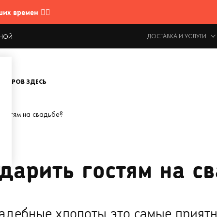
 времен 🤷‍♂️
ДОСТАВКА И УСЛУГИ
ОДНОЙ
ОВАРОВ ЗДЕСЬ
гостям на свадьбе?
дарить гостям на с
вадебные хлопоты это самые приятн