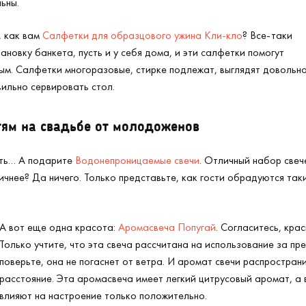
ьны.
, как вам
Салфетки для образцового ужина Кли-кло
? Все-таки
ановку банкета, пусть и у себя дома, и эти салфетки помогут
м. Салфетки многоразовые, стирке подлежат, выглядят довольно
вильно сервировать стол.
тям на свадьбе от молодоженов
ить… А подарите
Водонепроницаемые свечи
. Отличный набор свеч
ичнее? Да ничего. Только представьте, как гости обрадуются так
А вот еще одна красота:
Аромасвеча Попугай
. Согласитесь, крас
Только учтите, что эта свеча рассчитана на использование за пр
поверьте, она не погаснет от ветра. И аромат свечи распростра
расстояние. Эта аромасвеча имеет легкий цитрусовый аромат, а в
влияют на настроение только положительно.