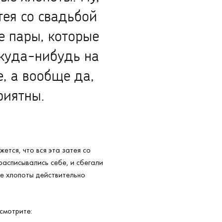
атея со свадьбой
е пары, которые
 куда-нибудь на
е, а вообще да,
риятны.
ется, что вся эта затея со
расписывались себе, и сбегали
ые хлопоты действительно
смотрите: