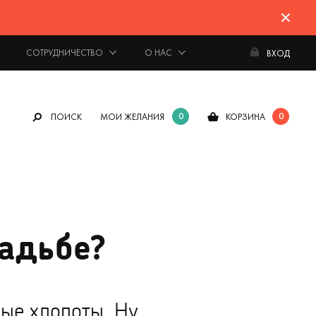
СОТРУДНИЧЕСТВО
О НАС
ВХОД
0
0
ПОИСК
МОИ ЖЕЛАНИЯ
КОРЗИНА
вадьбе?
ые хлопоты. Ну,