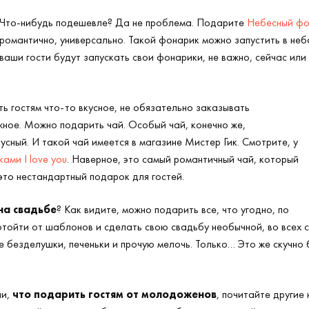
Что-нибудь подешевле? Да не проблема. Подарите
Небесный фо
романтично, универсально. Такой фонарик можно запустить в небо
ваши гости будут запускать свои фонарики, не важно, сейчас или 
ть гостям что-то вкусное, не обязательно заказывать
жное. Можно подарить чай. Особый чай, конечно же,
усный. И такой чай имеется в магазине Мистер Гик. Смотрите, у
ами I love you
. Наверное, это самый романтичный чай, который
 это нестандартный подарок для гостей.
на свадьбе
? Как видите, можно подарить все, что угодно, по
отойти от шаблонов и сделать свою свадьбу необычной, во всех с
те безделушки, печеньки и прочую мелочь. Только… Это же скучно 
ли,
что подарить гостям от молодоженов
, почитайте другие