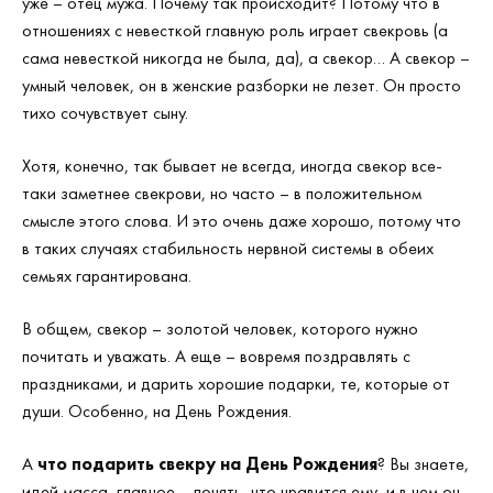
уже – отец мужа. Почему так происходит? Потому что в
отношениях с невесткой главную роль играет свекровь (а
сама невесткой никогда не была, да), а свекор… А свекор –
умный человек, он в женские разборки не лезет. Он просто
тихо сочувствует сыну.
Хотя, конечно, так бывает не всегда, иногда свекор все-
таки заметнее свекрови, но часто – в положительном
смысле этого слова. И это очень даже хорошо, потому что
в таких случаях стабильность нервной системы в обеих
семьях гарантирована.
В общем, свекор – золотой человек, которого нужно
почитать и уважать. А еще – вовремя поздравлять с
праздниками, и дарить хорошие подарки, те, которые от
души. Особенно, на День Рождения.
А
что подарить свекру на День Рождения
? Вы знаете,
идей масса, главное – понять, что нравится ему, и в чем он