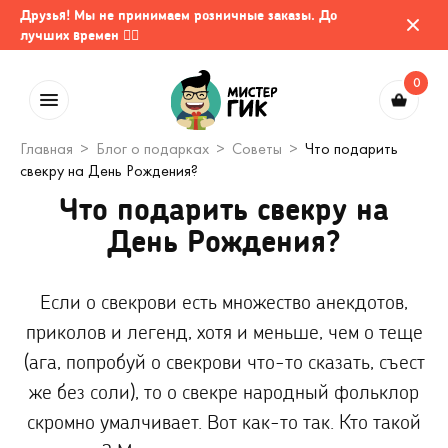
Друзья! Мы не принимаем розничные заказы. До
лучших времен 🤷‍♂️
0
Главная
Блог о подарках
Советы
Что подарить
свекру на День Рождения?
Что подарить свекру на
День Рождения?
Если о свекрови есть множество анекдотов,
приколов и легенд, хотя и меньше, чем о теще
(ага, попробуй о свекрови что-то сказать, съест
же без соли), то о свекре народный фольклор
скромно умалчивает. Вот как-то так. Кто такой