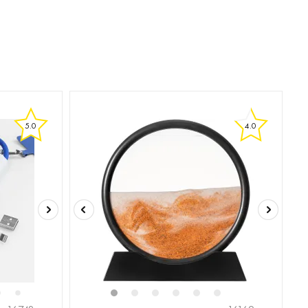
5.0
4.0
6
8
9
1
2
3
4
5
6
7