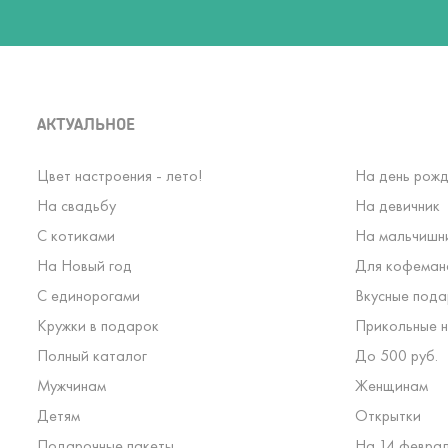
АКТУАЛЬНОЕ
Цвет настроения - лето!
На день рожд
На свадьбу
На девичник
С котиками
На мальчишн
На Новый год
Для кофеман
С единорогами
Вкусные пода
Кружки в подарок
Прикольные н
Полный каталог
До 500 руб.
Мужчинам
Женщинам
Детям
Открытки
Подарочные пакеты
На 14 февра