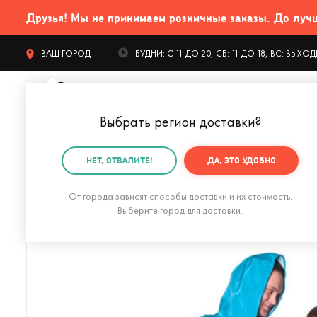
Друзья! Мы не принимаем розничные заказы. До лучших
ВАШ ГОРОД
БУДНИ: С 11 ДО 20, СБ: 11 ДО 18, ВС: ВЫХ
Выбрать регион доставки
?
КАТАЛОГ Т
НЕТ, ОТВАЛИТЕ!
ДА, ЭТО УДОБНО
Главная
Одежда и аксессуары
Аксессуары
Зон
От города зависят способы доставки и их стоимость.
Выберите город для доставки.
Дождевик детский Friends Pink