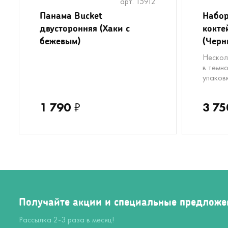
арт. 15912
Панама Bucket
Набор
двусторонняя (Хаки с
кокте
бежевым)
(Черн
Нескол
в темн
упаков
1 790
₽
3 75
Получайте акции и специальные предложе
Рассылка 2-3 раза в месяц!