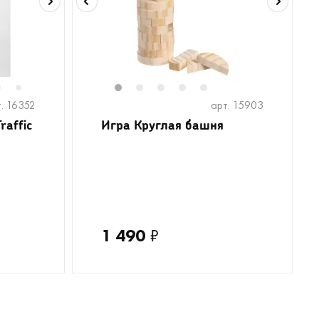
6
8
1
2
3
4
5
7
. 16352
арт. 15903
raffic
Игра Круглая башня
1 490
₽