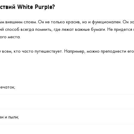
ствий White Purple?
ным внешним слоем. Он не только красив, но и функционален. Он
й способ всегда помнить, где лежат важные бумаги. Не придется и
ого места.
 всем, кто часто путешествует. Например, можно преподнести ег
печаток;
и и пыли;