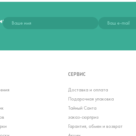
ния
СЕРВИС
ения
Доставка и оплата
Подарочная упаковка
ик
Тайный Санта
ов
заказ-сюрприз
рки
Гарантия, обмен и возврат
оски
Акции