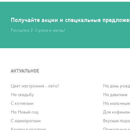
Получайте акции и специальные предложе
Рассылка 2-3 раза в месяц!
АКТУАЛЬНОЕ
Цвет настроения - лето!
На день рожд
На свадьбу
На девичник
С котиками
На мальчишн
На Новый год
Для кофеман
С единорогами
Вкусные пода
Кружки в подарок
Прикольные н