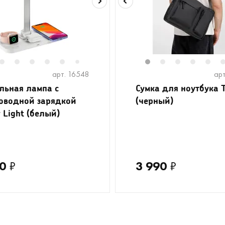
2
3
4
5
6
8
9
10
11
1
12
2
13
3
4
5
7
арт. 16548
арт
льная лампа с
Сумка для ноутбука T
оводной зарядкой
(черный)
 Light (белый)
0
₽
3 990
₽