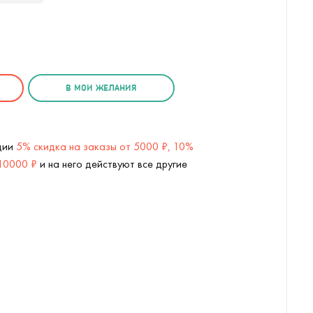
В МОИ ЖЕЛАНИЯ
кции
5% скидка на заказы от 5000 ₽, 10%
 10000 ₽
и на него действуют все другие
С документами (
2
/4)
Конверт для путешествий White Pu