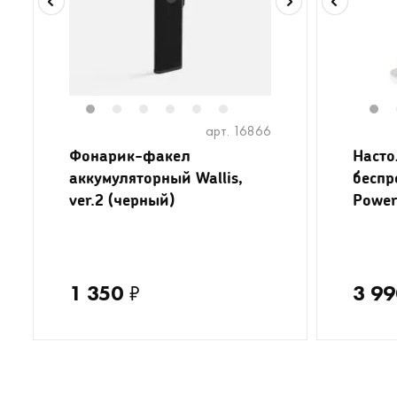
1
2
3
4
5
6
1
арт. 16866
Фонарик-факел
Насто
аккумуляторный Wallis,
беспр
ver.2 (черный)
Power
1 350
₽
3 99