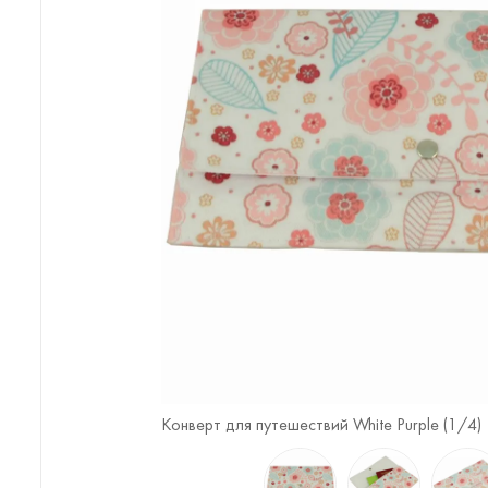
 (
4
/4)
Конверт для путешествий White Purple (
1
/4)