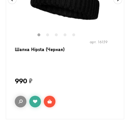
1
2
3
4
5
арт. 16159
Шапка Hipsta (Черная)
990
₽