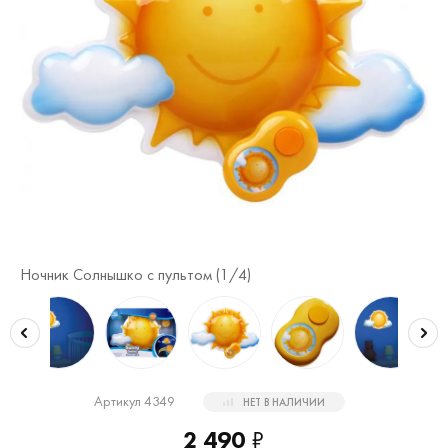
Ночник Солнышко с пультом (
1
/4)
Но
Артикул 4349
НЕТ В НАЛИЧИИ
2 490
₽