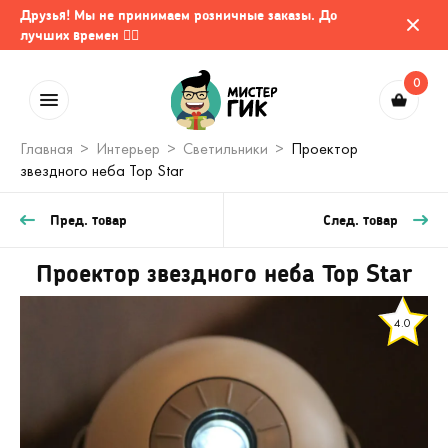
Друзья! Мы не принимаем розничные заказы. До
лучших времен 🤷‍♂️
0
Главная
Интерьер
Светильники
Проектор
звездного неба Top Star
Пред. товар
След. товар
Проектор звездного неба Top Star
4.0