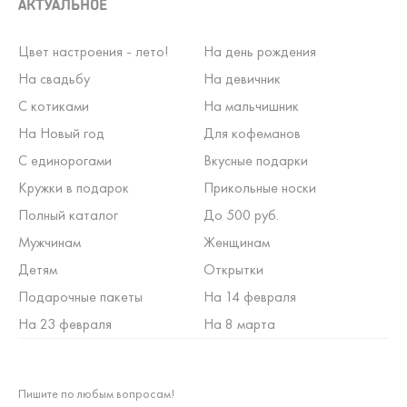
АКТУАЛЬНОЕ
Цвет настроения - лето!
На день рождения
На свадьбу
На девичник
С котиками
На мальчишник
На Новый год
Для кофеманов
С единорогами
Вкусные подарки
Кружки в подарок
Прикольные носки
Полный каталог
До 500 руб.
Мужчинам
Женщинам
Детям
Открытки
Подарочные пакеты
На 14 февраля
На 23 февраля
На 8 марта
Пишите по любым вопросам!