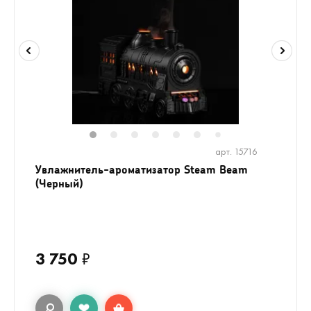
1
2
3
4
5
6
8
9
10
1
7
арт. 15716
Увлажнитель-ароматизатор Steam Beam
(Черный)
3 750
₽