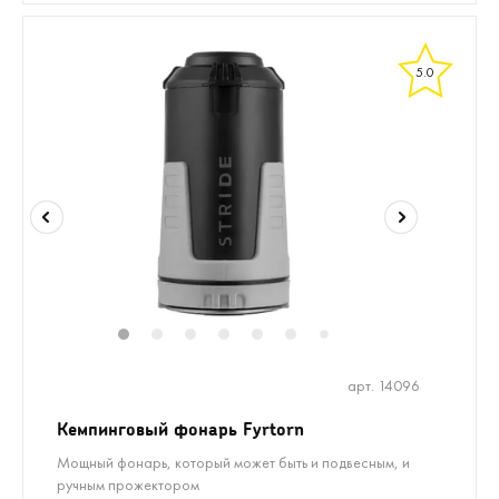
5.0
1
2
3
4
5
6
8
9
10
11
7
арт. 14096
Кемпинговый фонарь Fyrtorn
Мощный фонарь, который может быть и подвесным, и
ручным прожектором