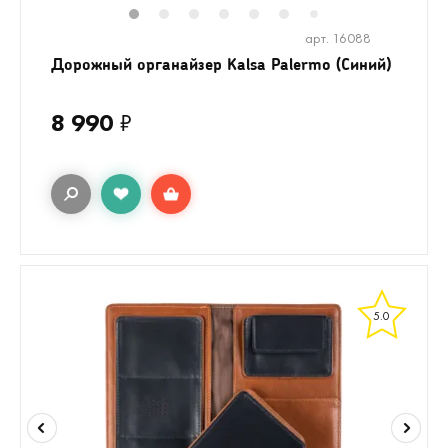
1
2
3
4
5
6
8
9
10
1
7
арт. 16088
Дорожный органайзер Kalsa Palermo (Синий)
8 990
₽
5.0