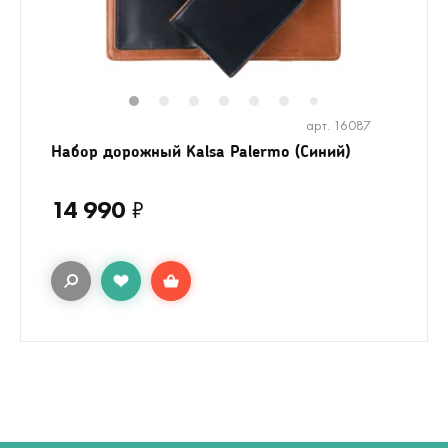
1
2
3
4
5
6
8
9
10
1
7
арт. 16087
Набор дорожный Kalsa Palermo (Синий)
14 990
₽