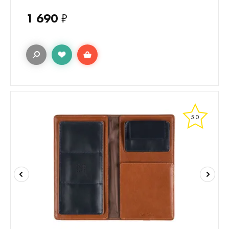
1 690
₽
5.0