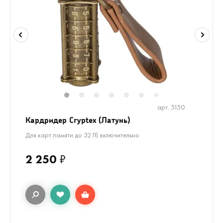
1
2
3
4
5
6
8
9
7
арт. 5150
Кардридер Cryptex (Латунь)
Для карт памяти до 32 Гб включительно
2 250
₽