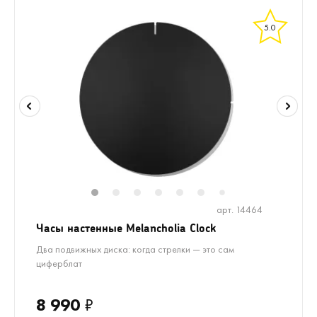
5.0
1
2
3
4
5
6
8
7
арт. 14464
Часы настенные Melancholia Clock
Два подвижных диска: когда стрелки — это сам
циферблат
8 990
₽