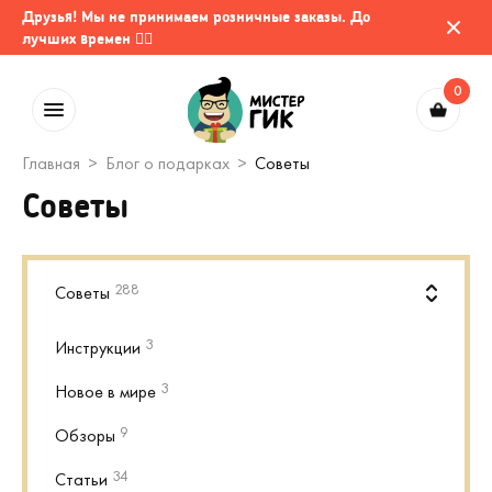
Друзья! Мы не принимаем розничные заказы. До
лучших времен 🤷‍♂️
0
Главная
Блог о подарках
Советы
Советы
288
Советы
3
Инструкции
3
Новое в мире
9
Обзоры
34
Статьи