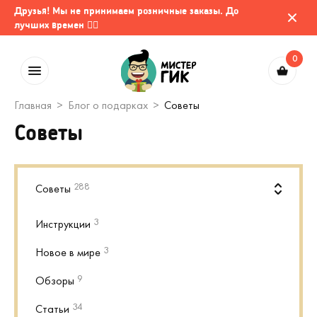
Друзья! Мы не принимаем розничные заказы. До
лучших времен 🤷‍♂️
0
Главная
Блог о подарках
Советы
Советы
288
Советы
3
Инструкции
3
Новое в мире
9
Обзоры
34
Статьи