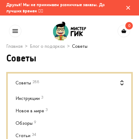
Друзья! Мы не принимаем розничные заказы. До
лучших времен 🤷‍♂️
0
Главная
Блог о подарках
Советы
Советы
288
Советы
3
Инструкции
3
Новое в мире
9
Обзоры
34
Статьи